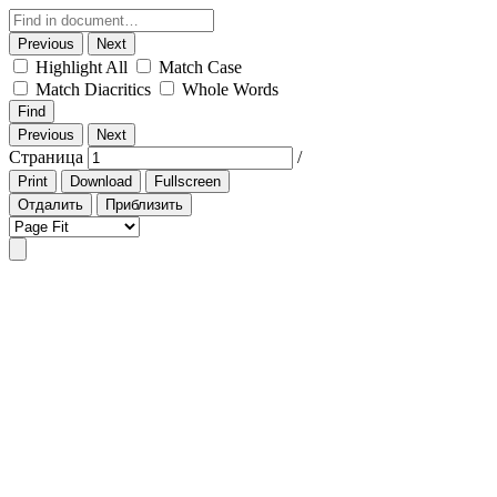
Previous
Next
Highlight All
Match Case
Match Diacritics
Whole Words
Find
Previous
Next
Страница
/
Print
Download
Fullscreen
Отдалить
Приблизить