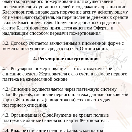
благотворительного пожертвования для осуществления
последним своих уставных целей и содержания организации.
Благотворитель вправе дать поручение агенту, действующему
от имени Благотворителя, на перечисление денежных средств
в адрес Благополучателя. Получение денежных средств от
агента Благотворителя признается акцептом Оферты и
надлежащим способом передачи пожертвования.
3.2. Договор считается заключённым в письменной форме с
момента поступления средств на счёт Организации.
4. Регулярные пожертвования
4.1. Регулярное пожертвование — это автоматическое
списание средств Жертвователя с его счёта в размере первого
платежа на ежемесячной основе.
4.2. Списание осуществляется через платёжную систему
CloudPayments, где после первого платежа данные банковской
карты Жертвователя (в виде токена) сохраняются для
повторного списания.
4.3. Организация и CloudPayments не хранят полные
платёжные данные банковской карты Жертвователя.
4.4. Каждое списание средств с банковской карты