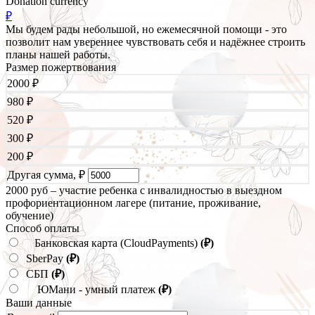
Donation currency
₽
Мы будем рады небольшой, но ежемесячной помощи - это
позволит нам увереннее чувствовать себя и надёжнее строить
планы нашей работы.
Размер пожертвования
2000
₽
980
₽
520
₽
300
₽
200
₽
Другая сумма,
₽
2000 руб – участие ребенка с инвалидностью в выездном
профориентационном лагере (питание, проживание,
обучение)
Способ оплаты
Банковская карта (CloudPayments)
(₽)
SberPay
(₽)
СБП
(₽)
ЮМани - умный платеж
(₽)
Ваши данные