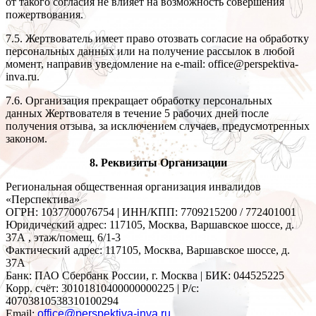
от такого согласия не влияет на возможность совершения
пожертвования.
7.5. Жертвователь имеет право отозвать согласие на обработку
персональных данных или на получение рассылок в любой
момент, направив уведомление на e-mail: office@perspektiva-
inva.ru.
7.6. Организация прекращает обработку персональных
данных Жертвователя в течение 5 рабочих дней после
получения отзыва, за исключением случаев, предусмотренных
законом.
8. Реквизиты Организации
Региональная общественная организация инвалидов
«Перспектива»
ОГРН: 1037700076754 | ИНН/КПП: 7709215200 / 772401001
Юридический адрес: 117105, Москва, Варшавское шоссе, д.
37А , этаж/помещ. 6/1-3
Фактический адрес: 117105, Москва, Варшавское шоссе, д.
37А
Банк: ПАО Сбербанк России, г. Москва | БИК: 044525225
Корр. счёт: 30101810400000000225 | Р/с:
40703810538310100294
Email:
office@perspektiva-inva.ru