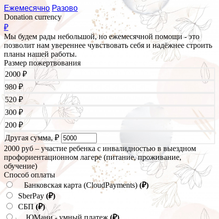
Ежемесячно
Разово
Donation currency
₽
Мы будем рады небольшой, но ежемесячной помощи - это
позволит нам увереннее чувствовать себя и надёжнее строить
планы нашей работы.
Размер пожертвования
2000
₽
980
₽
520
₽
300
₽
200
₽
Другая сумма,
₽
2000 руб – участие ребенка с инвалидностью в выездном
профориентационном лагере (питание, проживание,
обучение)
Способ оплаты
Банковская карта (CloudPayments)
(₽)
SberPay
(₽)
СБП
(₽)
ЮМани - умный платеж
(₽)