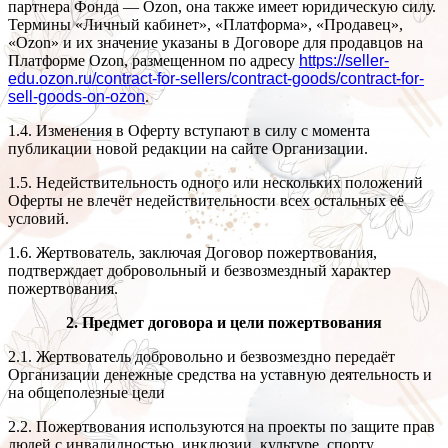
партнера Фонда — Ozon, она также имеет юридическую силу.
Термины «Личный кабинет», «Платформа», «Продавец»,
«Ozon» и их значение указаны в Договоре для продавцов на
Платформе Ozon, размещенном по адресу
https://seller-
edu.ozon.ru/contract-for-sellers/contract-goods/contract-for-
sell-goods-on-ozon
.
1.4. Изменения в Оферту вступают в силу с момента
публикации новой редакции на сайте Организации.
1.5. Недействительность одного или нескольких положений
Оферты не влечёт недействительности всех остальных её
условий.
1.6. Жертвователь, заключая Договор пожертвования,
подтверждает добровольный и безвозмездный характер
пожертвования.
2. Предмет договора и цели пожертвования
2.1. Жертвователь добровольно и безвозмездно передаёт
Организации денежные средства на уставную деятельность и
на общеполезные цели
2.2. Пожертвования используются на проекты по защите прав
людей с инвалидностью, инклюзии, культуре, спорту,