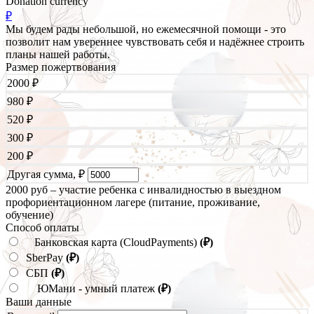
Donation currency
₽
Мы будем рады небольшой, но ежемесячной помощи - это
позволит нам увереннее чувствовать себя и надёжнее строить
планы нашей работы.
Размер пожертвования
2000
₽
980
₽
520
₽
300
₽
200
₽
Другая сумма,
₽
2000 руб – участие ребенка с инвалидностью в выездном
профориентационном лагере (питание, проживание,
обучение)
Способ оплаты
Банковская карта (CloudPayments)
(₽)
SberPay
(₽)
СБП
(₽)
ЮМани - умный платеж
(₽)
Ваши данные