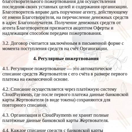
благотворительного пожертвования для осуществления
последним своих уставных целей и содержания организации.
Благотворитель вправе дать поручение агенту, действующему
от имени Благотворителя, на перечисление денежных средств
в адрес Благополучателя. Получение денежных средств от
агента Благотворителя признается акцептом Оферты и
надлежащим способом передачи пожертвования.
3.2. Договор считается заключённым в письменной форме с
момента поступления средств на счёт Организации.
4. Регулярные пожертвования
4.1. Регулярное пожертвование — это автоматическое
списание средств Жертвователя с его счёта в размере первого
платежа на ежемесячной основе.
4.2. Списание осуществляется через платёжную систему
CloudPayments, где после первого платежа данные банковской
карты Жертвователя (в виде токена) сохраняются для
повторного списания.
4.3. Организация и CloudPayments не хранят полные
платёжные данные банковской карты Жертвователя.
4.4. Каждое списание средств с банковской карты