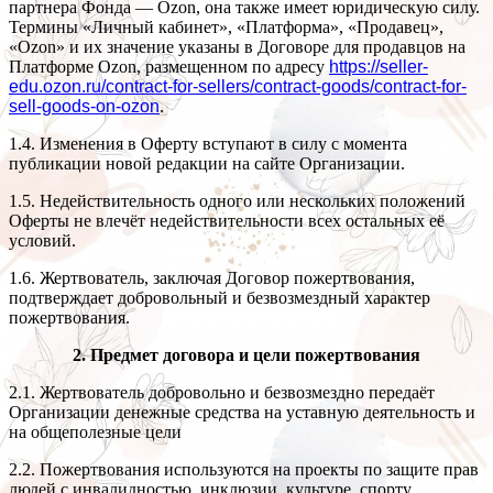
партнера Фонда — Ozon, она также имеет юридическую силу.
Термины «Личный кабинет», «Платформа», «Продавец»,
«Ozon» и их значение указаны в Договоре для продавцов на
Платформе Ozon, размещенном по адресу
https://seller-
edu.ozon.ru/contract-for-sellers/contract-goods/contract-for-
sell-goods-on-ozon
.
1.4. Изменения в Оферту вступают в силу с момента
публикации новой редакции на сайте Организации.
1.5. Недействительность одного или нескольких положений
Оферты не влечёт недействительности всех остальных её
условий.
1.6. Жертвователь, заключая Договор пожертвования,
подтверждает добровольный и безвозмездный характер
пожертвования.
2. Предмет договора и цели пожертвования
2.1. Жертвователь добровольно и безвозмездно передаёт
Организации денежные средства на уставную деятельность и
на общеполезные цели
2.2. Пожертвования используются на проекты по защите прав
людей с инвалидностью, инклюзии, культуре, спорту,