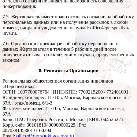
от такого согласия не влияет на возможность совершения
пожертвования.
7.5. Жертвователь имеет право отозвать согласие на обработку
персональных данных или на получение рассылок в любой
момент, направив уведомление на e-mail: office@perspektiva-
inva.ru.
7.6. Организация прекращает обработку персональных
данных Жертвователя в течение 5 рабочих дней после
получения отзыва, за исключением случаев, предусмотренных
законом.
8. Реквизиты Организации
Региональная общественная организация инвалидов
«Перспектива»
ОГРН: 1037700076754 | ИНН/КПП: 7709215200 / 772401001
Юридический адрес: 117105, Москва, Варшавское шоссе, д.
37А , этаж/помещ. 6/1-3
Фактический адрес: 117105, Москва, Варшавское шоссе, д.
37А
Банк: ПАО Сбербанк России, г. Москва | БИК: 044525225
Корр. счёт: 30101810400000000225 | Р/с:
40703810538310100294
Email:
office@perspektiva-inva.ru