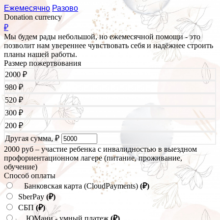
Ежемесячно
Разово
Donation currency
₽
Мы будем рады небольшой, но ежемесячной помощи - это
позволит нам увереннее чувствовать себя и надёжнее строить
планы нашей работы.
Размер пожертвования
2000
₽
980
₽
520
₽
300
₽
200
₽
Другая сумма,
₽
2000 руб – участие ребенка с инвалидностью в выездном
профориентационном лагере (питание, проживание,
обучение)
Способ оплаты
Банковская карта (CloudPayments)
(₽)
SberPay
(₽)
СБП
(₽)
ЮМани - умный платеж
(₽)