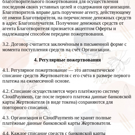
благотворительного пожертвования для осуществления
последним своих уставных целей и содержания организации.
Благотворитель вправе дать поручение агенту, действующему
от имени Благотворителя, на перечисление денежных средств
в адрес Благополучателя. Получение денежных средств от
агента Благотворителя признается акцептом Оферты и
надлежащим способом передачи пожертвования.
3.2. Договор считается заключённым в письменной форме с
момента поступления средств на счёт Организации.
4. Регулярные пожертвования
4.1. Регулярное пожертвование — это автоматическое
списание средств Жертвователя с его счёта в размере первого
платежа на ежемесячной основе.
4.2. Списание осуществляется через платёжную систему
CloudPayments, где после первого платежа данные банковской
карты Жертвователя (в виде токена) сохраняются для
повторного списания.
4.3. Организация и CloudPayments не хранят полные
платёжные данные банковской карты Жертвователя.
4.4. Каждое списание средств с банковской карты