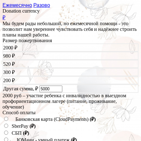
Ежемесячно
Разово
Donation currency
₽
Мы будем рады небольшой, но ежемесячной помощи - это
позволит нам увереннее чувствовать себя и надёжнее строить
планы нашей работы.
Размер пожертвования
2000
₽
980
₽
520
₽
300
₽
200
₽
Другая сумма,
₽
2000 руб – участие ребенка с инвалидностью в выездном
профориентационном лагере (питание, проживание,
обучение)
Способ оплаты
Банковская карта (CloudPayments)
(₽)
SberPay
(₽)
СБП
(₽)
ЮМани - умный платеж
(₽)