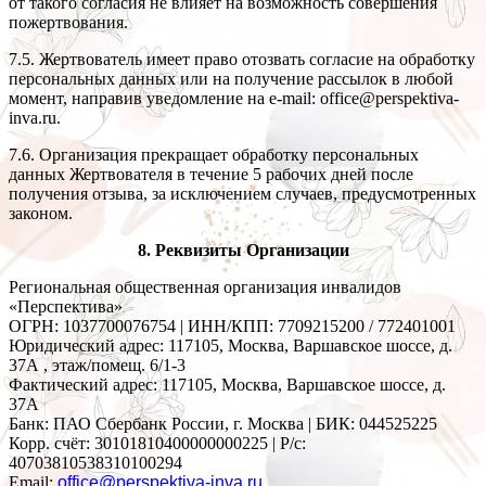
от такого согласия не влияет на возможность совершения
пожертвования.
7.5. Жертвователь имеет право отозвать согласие на обработку
персональных данных или на получение рассылок в любой
момент, направив уведомление на e-mail: office@perspektiva-
inva.ru.
7.6. Организация прекращает обработку персональных
данных Жертвователя в течение 5 рабочих дней после
получения отзыва, за исключением случаев, предусмотренных
законом.
8. Реквизиты Организации
Региональная общественная организация инвалидов
«Перспектива»
ОГРН: 1037700076754 | ИНН/КПП: 7709215200 / 772401001
Юридический адрес: 117105, Москва, Варшавское шоссе, д.
37А , этаж/помещ. 6/1-3
Фактический адрес: 117105, Москва, Варшавское шоссе, д.
37А
Банк: ПАО Сбербанк России, г. Москва | БИК: 044525225
Корр. счёт: 30101810400000000225 | Р/с:
40703810538310100294
Email:
office@perspektiva-inva.ru