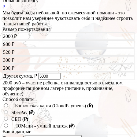
Donation currency
₽
Мы будем рады небольшой, но ежемесячной помощи - это
позволит нам увереннее чувствовать себя и надёжнее строить
планы нашей работы.
Размер пожертвования
2000
₽
980
₽
520
₽
300
₽
200
₽
Другая сумма,
₽
2000 руб – участие ребенка с инвалидностью в выездном
профориентационном лагере (питание, проживание,
обучение)
Способ оплаты
Банковская карта (CloudPayments)
(₽)
SberPay
(₽)
СБП
(₽)
ЮМани - умный платеж
(₽)
Ваши данные