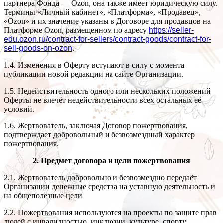
партнера Фонда — Ozon, она также имеет юридическую силу.
Термины «Личный кабинет», «Платформа», «Продавец»,
«Ozon» и их значение указаны в Договоре для продавцов на
Платформе Ozon, размещенном по адресу
https://seller-
edu.ozon.ru/contract-for-sellers/contract-goods/contract-for-
sell-goods-on-ozon
.
1.4. Изменения в Оферту вступают в силу с момента
публикации новой редакции на сайте Организации.
1.5. Недействительность одного или нескольких положений
Оферты не влечёт недействительности всех остальных её
условий.
1.6. Жертвователь, заключая Договор пожертвования,
подтверждает добровольный и безвозмездный характер
пожертвования.
2. Предмет договора и цели пожертвования
2.1. Жертвователь добровольно и безвозмездно передаёт
Организации денежные средства на уставную деятельность и
на общеполезные цели
2.2. Пожертвования используются на проекты по защите прав
людей с инвалидностью, инклюзии, культуре, спорту,