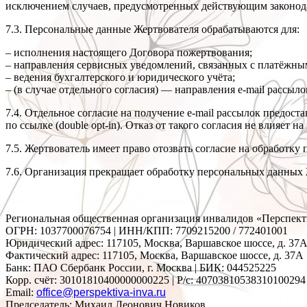
исключением случаев, предусмотренных действующим законод
7.3. Персональные данные Жертвователя обрабатываются для:
– исполнения настоящего Договора пожертвования;
– направления сервисных уведомлений, связанных с платёжным
– ведения бухгалтерского и юридического учёта;
– (в случае отдельного согласия) — направления e-mail рассыл
7.4. Отдельное согласие на получение e-mail рассылок предо
по ссылке (double opt-in). Отказ от такого согласия не влияет
7.5. Жертвователь имеет право отозвать согласие на обработку 
7.6. Организация прекращает обработку персональных данных 
Региональная общественная организация инвалидов «Перспек
ОГРН: 1037700076754 | ИНН/КПП: 7709215200 / 772401001
Юридический адрес: 117105, Москва, Варшавское шоссе, д. 37А 
Фактический адрес: 117105, Москва, Варшавское шоссе, д. 37А
Банк: ПАО Сбербанк России, г. Москва | БИК: 044525225
Корр. счёт: 30101810400000000225 | Р/с: 40703810538310100294
Email:
office@perspektiva-inva.ru
Председатель: Михаил Леонович Новиков