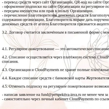
- перевод средств через сайт Организации, QR-код на сайте О
- оформление подписки на сайте Организации на регулярное п
- передача имущества или прав в пользу Организации.
- перечисление Благотворителем денежных средств Благополуч
содержания организации. Благотворитель вправе дать поручени
денежных средств от агента Благотворителя признается акце
3.2. Договор считается заключённым в письменной форме с мом
4.1. Регулярное пожертвование — это автоматическое списание 
4.2. Списание осуществляется через платёжную систему CloudP
списания.
4.3. Организация и CloudPayments не хранят полные платёжны
4.4. Каждое списание средств с банковской карты Жертвовател
4.5. Отменить подписку на регулярное пожертвование возможн
- написав заявление на fund@perspektiva-inva.ru не менее чем 
- самостоятельно через личный кабинет CloudPayments по ссыл