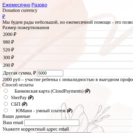
Ежемесячно
Разово
Donation currency
₽
Мы будем рады небольшой, но ежемесячной помощи - это позво
Размер пожертвования
2000
₽
980
₽
520
₽
300
₽
200
₽
Другая сумма,
₽
2000 руб – участие ребенка с инвалидностью в выездном проф
Способ оплаты
Банковская карта (CloudPayments)
(₽)
SberPay
(₽)
СБП
(₽)
ЮМани - умный платеж
(₽)
Ваши данные
Ваш email
Укажите корректный адрес email