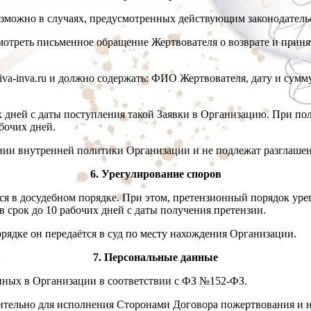
возможно в случаях, предусмотренных действующим законодател
мотреть письменное обращение Жертвователя о возврате и принят
iva-inva.ru и должно содержать: ФИО Жертвователя, дату и сумм
чих дней с даты поступления такой Заявки в Организацию. При 
бочих дней.
ании внутренней политики Организации и не подлежат разглаше
6. Урегулирование споров
я в досудебном порядке. При этом, претензионный порядок уре
 срок до 10 рабочих дней с даты получения претензии.
рядке он передаётся в суд по месту нахождения Организации.
7. Персональные данные
анных в Организации в соответствии с ФЗ №152-ФЗ.
тельно для исполнения Сторонами Договора пожертвования и не 