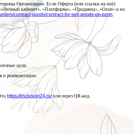
 стороны Организации. Если Оферта (или ссылки на неё)
 «Личный кабинет», «Платформа», «Продавец», «Ozon» и их
-sellers/contract-goods/contract-for-sell-goods-on-ozon
.
олезные цели
я и реабилитации.
айта
https://inclusion24.ru/
или через QR-код.