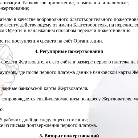
рганизации, банковское приложение, терминал или наличные;
ожертвование;
ателю в качестве добровольного благотворительного пожертвов
е агенту, действующему от имени Благотворителя, на перечисле
птом Оферты и надлежащим способом передачи пожертвования.
ента поступления средств на счёт Организации.
4. Регулярные пожертвования
средств Жертвователя с его счёта в размере первого платежа на
ayments, где после первого платежа данные банковской карты Же
е данные банковской карты Жертвователя.
я сопровождается email-уведомлением по адресу Жертвователя, у
о:
за 5 рабочих дней до следующего списания;
ке из письма подтверждения первого платежа.
5. Возврат пожертвований