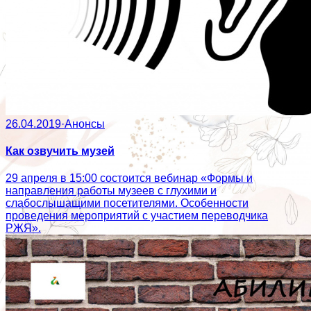
26.04.2019
·
Анонсы
Как озвучить музей
29 апреля в 15:00 состоится вебинар «Формы и
направления работы музеев с глухими и
слабослышащими посетителями. Особенности
проведения мероприятий с участием переводчика
РЖЯ».