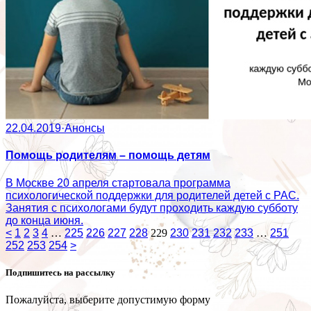
22.04.2019
·
Анонсы
Помощь родителям – помощь детям
В Москве 20 апреля стартовала программа
психологической поддержки для родителей детей с РАС.
Занятия с психологами будут проходить каждую субботу
до конца июня.
<
1
2
3
4
…
225
226
227
228
229
230
231
232
233
…
251
252
253
254
>
Подпишитесь на рассылку
Пожалуйста, выберите допустимую форму