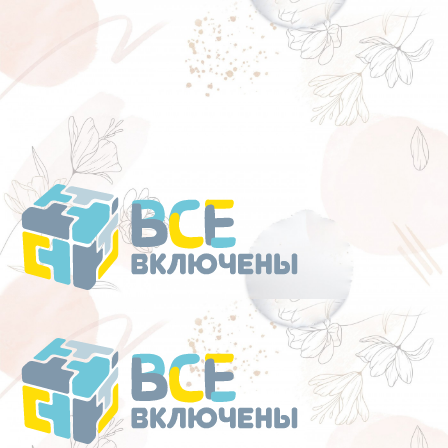
Перейти
к
содержанию