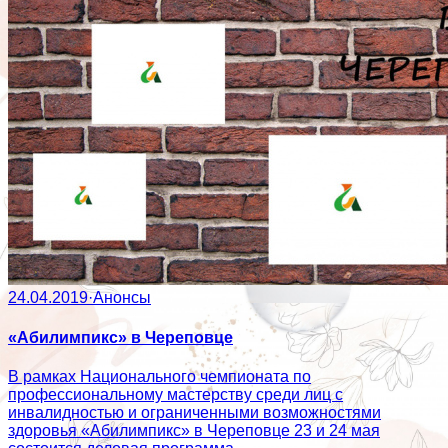
24.04.2019
·
Анонсы
«Абилимпикс» в Череповце
В рамках Национального чемпионата по
профессиональному мастерству среди лиц с
инвалидностью и ограниченными возможностями
здоровья «Абилимпикс» в Череповце 23 и 24 мая