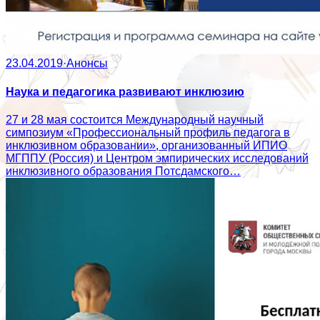
23.04.2019
·
Анонсы
Наука и педагогика развивают инклюзию
27 и 28 мая состоится Международный научный
симпозиум «Профессиональный профиль педагога в
инклюзивном образовании», организованный ИПИО
МГППУ (Россия) и Центром эмпирических исследований
инклюзивного образования Потсдамского…