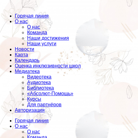
Горячая линия
О нас
О нас
Команда
Наши достижения
Наши услуги
Новости
Карта
Календарь
Оценка инклюзивности школ
Медиатека
Видеотека
Аудиотека
Библиотека
«Абсолют-Помощь»
Курсы
Для партнёров
Авторизация
Горячая линия
О нас
О нас
Команда