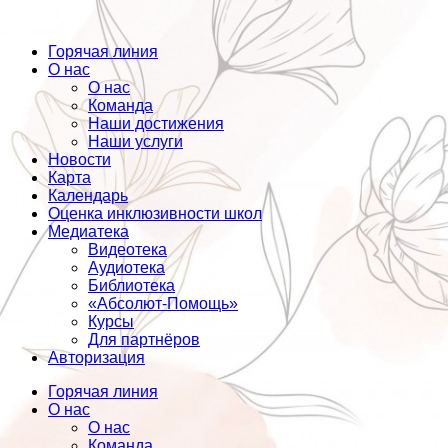
Горячая линия
О нас
О нас
Команда
Наши достижения
Наши услуги
Новости
Карта
Календарь
Оценка инклюзивности школ
Медиатека
Видеотека
Аудиотека
Библиотека
«Абсолют-Помощь»
Курсы
Для партнёров
Авторизация
Горячая линия
О нас
О нас
Команда