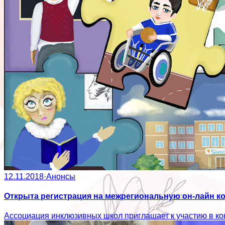
12.11.2018
·
Анонсы
Открыта регистрация на межрегиональную он-лайн 
Ассоциация инклюзивных школ приглашает к участию в ко