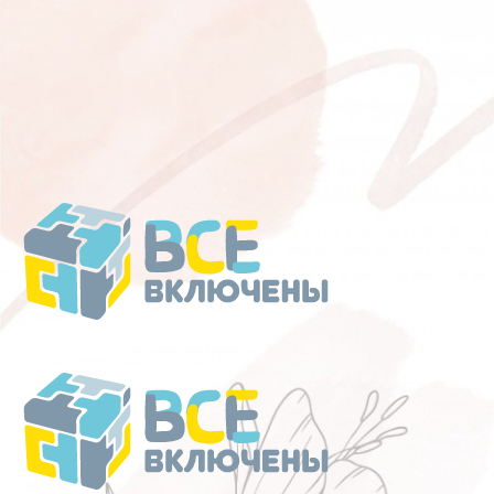
Перейти
к
содержанию