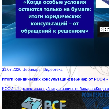
31.07.2026
·
Вебинары, Видеотека
Итоги юридических консультаций: вебинар от РООИ 
РООИ «Перспектива» публикует запись вебинара «Когда ос