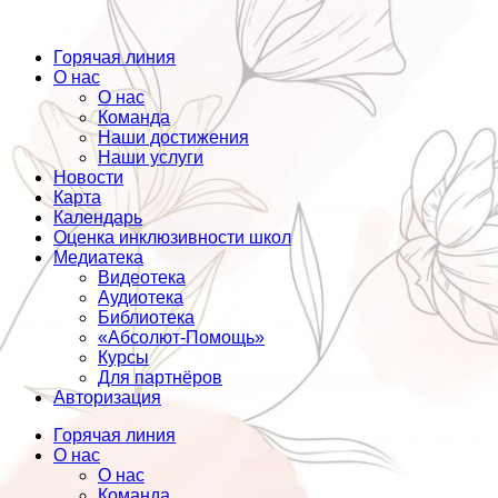
Горячая линия
О нас
О нас
Команда
Наши достижения
Наши услуги
Новости
Карта
Календарь
Оценка инклюзивности школ
Медиатека
Видеотека
Аудиотека
Библиотека
«Абсолют-Помощь»
Курсы
Для партнёров
Авторизация
Горячая линия
О нас
О нас
Команда