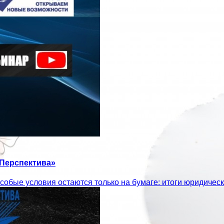
«Перспектива»
обые условия остаются только на бумаге: итоги юридическ