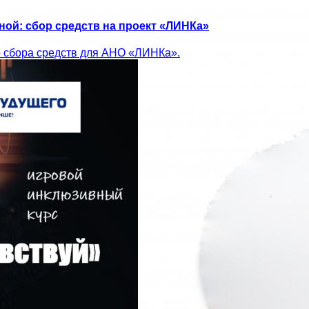
ой: сбор средств на проект «ЛИНКа»
о сбора средств для АНО «ЛИНКа».