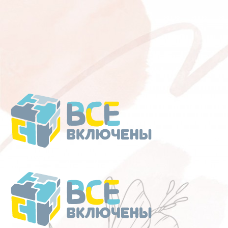
Перейти
к
содержанию