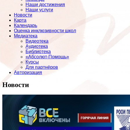
Наши достижения
Наши услуги
Новости
Карта
Календарь
Оценка инклюзивности школ
Медиатека
Видеотека
Аудиотека
Библиотека
«Абсолют-Помощь»
Курсы
Для партнёров
Авторизация
Новости