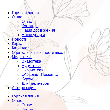
Горячая линия
О нас
О нас
Команда
Наши достижения
Наши услуги
Новости
Карта
Календарь
Оценка инклюзивности школ
Медиатека
Видеотека
Аудиотека
Библиотека
«Абсолют-Помощь»
Курсы
Для партнёров
Авторизация
Горячая линия
О нас
О нас
Команда