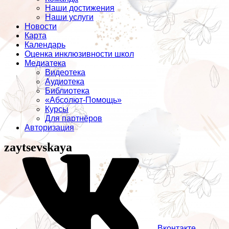
Наши достижения
Наши услуги
Новости
Карта
Календарь
Оценка инклюзивности школ
Медиатека
Видеотека
Аудиотека
Библиотека
«Абсолют-Помощь»
Курсы
Для партнёров
Авторизация
zaytsevskaya
Вконтакте