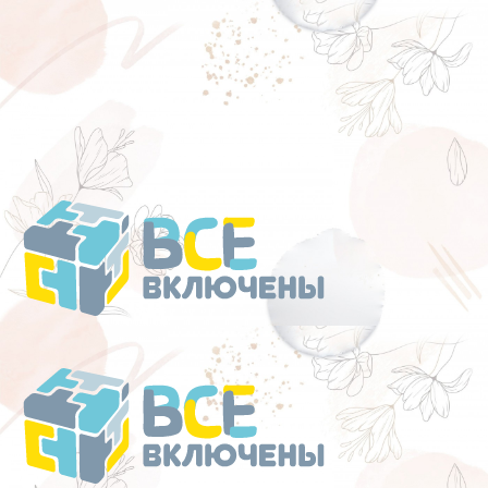
Перейти
к
содержанию