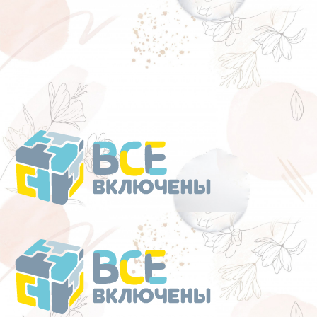
Перейти
к
содержанию