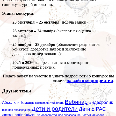
социокультурной инклюзии.
Этапы конкурса:
25 сентября – 25 октября
(подача заявок);
26 октября – 24 ноябр
я (экспертная оценка
заявок);
25 ноября – 28 декабря
(объявление результатов
конкурса, доработка заявок и заключение
договоров пожертвования);
2025 и 2026 гг.
– реализация и мониторинг
поддержанных практик.
Подать заявку на участие и узнать подробности о конкурсе вы
можете
на сайте мероприятия
.
Другие темы
Вебинар
Видеоролик
Абсолют-Помощь
Благотворительность
Дети и родители
Дети с РАС
Высшее образование
Дистанционное обучение
Дополнительное образование
Доступная среда