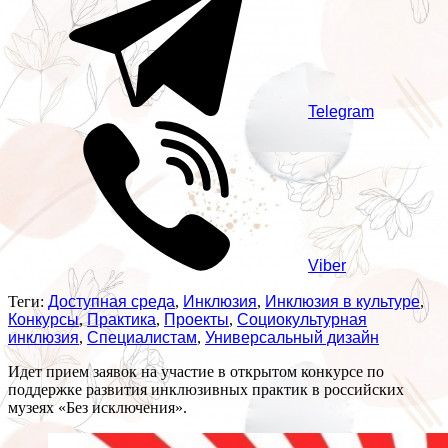
Telegram
Viber
Теги:
Доступная среда
,
Инклюзия
,
Инклюзия в культуре
,
Конкурсы
,
Практика
,
Проекты
,
Социокультурная
инклюзия
,
Специалистам
,
Универсальный дизайн
Идет прием заявок на участие в открытом конкурсе по
поддержке развития инклюзивных практик в российских
музеях «Без исключения».