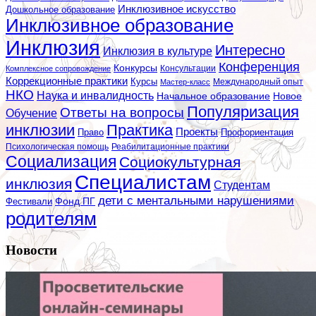
Инклюзивное искусство
Дошкольное образование
Инклюзивное образование
Инклюзия
Интересно
Инклюзия в культуре
Конференция
Конкурсы
Консультации
Комплексное сопровождение
Коррекционные практики
Курсы
Мастер-класс
Международный опыт
НКО
Наука и инвалидность
Начальное образование
Новое
Популяризация
Ответы на вопросы
Обучение
инклюзии
Практика
Проекты
Профориентация
Право
Психологическая помощь
Реабилитационные практики
Социализация
Социокультурная
Специалистам
инклюзия
Студентам
дети с ментальными нарушениями
Фестивали
Фонд ПГ
родителям
Новости