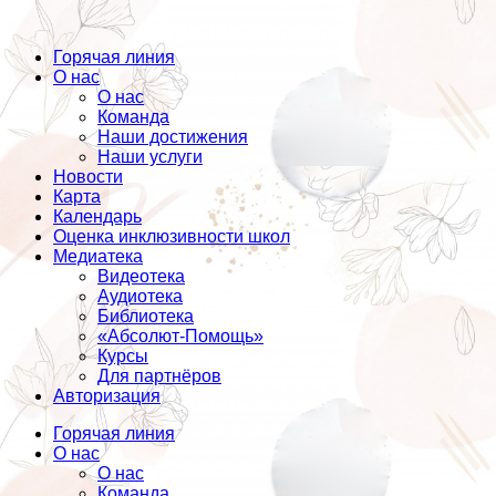
Горячая линия
О нас
О нас
Команда
Наши достижения
Наши услуги
Новости
Карта
Календарь
Оценка инклюзивности школ
Медиатека
Видеотека
Аудиотека
Библиотека
«Абсолют-Помощь»
Курсы
Для партнёров
Авторизация
Горячая линия
О нас
О нас
Команда