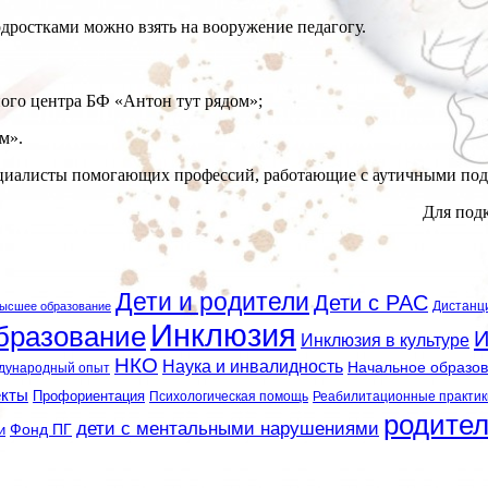
дростками можно взять на вооружение педагогу.
ого центра БФ «Антон тут рядом»;
м».
циалисты помогающих профессий, работающие с аутичными под
Для под
Дети и родители
Дети с РАС
Дистанц
ысшее образование
Инклюзия
бразование
И
Инклюзия в культуре
НКО
Наука и инвалидность
Начальное образо
дународный опыт
екты
Профориентация
Психологическая помощь
Реабилитационные практик
родите
дети с ментальными нарушениями
и
Фонд ПГ