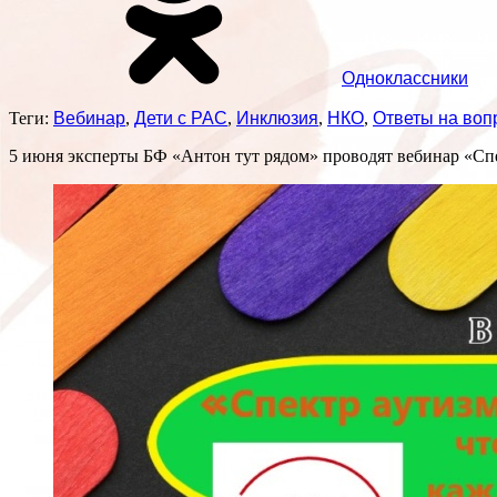
Одноклассники
Теги:
Вебинар
,
Дети с РАС
,
Инклюзия
,
НКО
,
Ответы на воп
5 июня эксперты БФ «Антон тут рядом» проводят вебинар «Спек