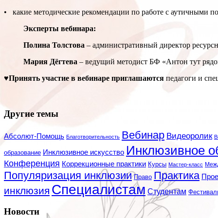
• какие методические рекомендации по работе с аутичными по
Эксперты вебинара:
Полина Толстова
– административный директор ресурсн
Мария Дёгтева
– ведущий методист БФ «Антон тут рядо
♥Принять участие в вебинаре приглашаются
педагоги и спе
Другие темы
Вебинар
Видеоролик
Абсолют-Помощь
Благотворительность
В
Инклюзивное о
Инклюзивное искусство
образование
Конференция
Коррекционные практики
Курсы
Мастер-класс
Меж
Популяризация инклюзии
Практика
Про
Право
Специалистам
инклюзия
Студентам
Фестивал
Новости