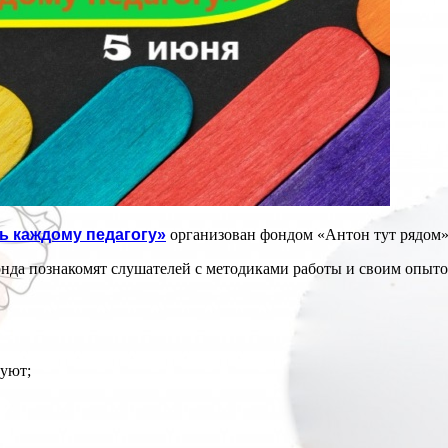
ть каждому педагогу»
организован фондом «Антон тут рядом»
онда познакомят слушателей с методиками работы и своим опыто
вуют;