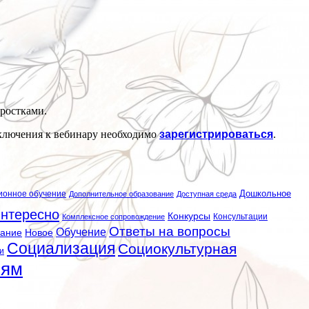
ростками.
ключения к вебинару необходимо
зарегистрироваться
.
ионное обучение
Дошкольное
Дополнительное образование
Доступная среда
нтересно
Конкурсы
Консультации
Комплексное сопровождение
Ответы на вопросы
Обучение
вание
Новое
Социализация
Социокультурная
и
лям