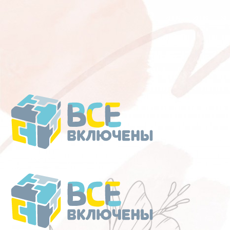
Перейти
к
содержанию