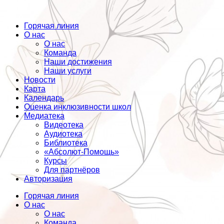
Горячая линия
О нас
О нас
Команда
Наши достижения
Наши услуги
Новости
Карта
Календарь
Оценка инклюзивности школ
Медиатека
Видеотека
Аудиотека
Библиотека
«Абсолют-Помощь»
Курсы
Для партнёров
Авторизация
Горячая линия
О нас
О нас
Команда