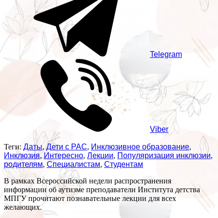
Telegram
Viber
Теги:
Даты
,
Дети с РАС
,
Инклюзивное образование
,
Инклюзия
,
Интересно
,
Лекции
,
Популяризация инклюзии
,
родителям
,
Специалистам
,
Студентам
В рамках Всероссийской недели распространения
информации об аутизме преподаватели Института детства
МПГУ прочитают познавательные лекции для всех
желающих.