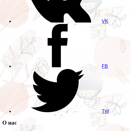
VK
FB
TW
О нас