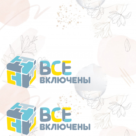
Перейти
к
содержанию