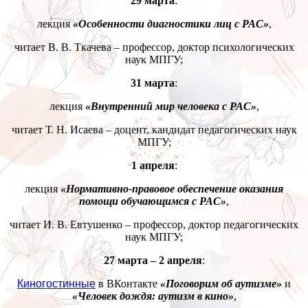
29 марта
:
лекция
«Особенности диагностики лиц с РАС»
,
читает В. В. Ткачева – профессор, доктор психологических
наук МПГУ;
31 марта
:
лекция
«Внутренний мир человека с РАС»
,
читает Т. Н. Исаева – доцент, кандидат педагогических наук
МПГУ;
1 апреля
:
лекция
«Нормативно-правовое обеспечение оказания
помощи обучающимся с РАС»
,
читает И. В. Евтушенко – профессор, доктор педагогических
наук МПГУ;
27 марта – 2 апреля
:
Киногостинные
в ВКонтакте
«Поговорим об аутизме»
и
«Человек дождя: аутизм в кино»
,