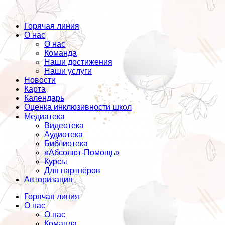
Горячая линия
О нас
О нас
Команда
Наши достижения
Наши услуги
Новости
Карта
Календарь
Оценка инклюзивности школ
Медиатека
Видеотека
Аудиотека
Библиотека
«Абсолют-Помощь»
Курсы
Для партнёров
Авторизация
Горячая линия
О нас
О нас
Команда