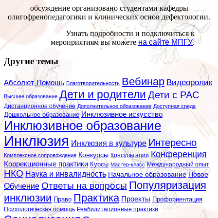
обсуждение организовано студентами кафедры
олигофренопедагогики и клинических основ дефектологии.
Узнать подробности и подключиться к
мероприятиям вы можете
на сайте МПГУ
.
Другие темы
Вебинар
Видеоролик
Абсолют-Помощь
Благотворительность
Дети и родители
Дети с РАС
Высшее образование
Дистанционное обучение
Дополнительное образование
Доступная среда
Инклюзивное искусство
Дошкольное образование
Инклюзивное образование
Инклюзия
Интересно
Инклюзия в культуре
Конференция
Конкурсы
Консультации
Комплексное сопровождение
Коррекционные практики
Курсы
Мастер-класс
Международный опыт
НКО
Наука и инвалидность
Начальное образование
Новое
Популяризация
Ответы на вопросы
Обучение
инклюзии
Практика
Проекты
Профориентация
Право
Психологическая помощь
Реабилитационные практики