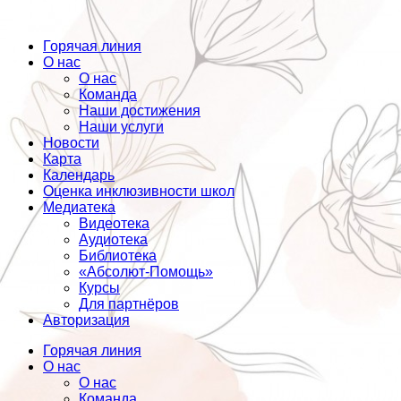
Горячая линия
О нас
О нас
Команда
Наши достижения
Наши услуги
Новости
Карта
Календарь
Оценка инклюзивности школ
Медиатека
Видеотека
Аудиотека
Библиотека
«Абсолют-Помощь»
Курсы
Для партнёров
Авторизация
Горячая линия
О нас
О нас
Команда