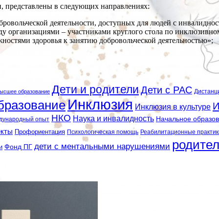
и, представлены в следующих направлениях:
ровольческой деятельности, доступных для людей с инвалиднос
 организациями – участниками круглого стола по инклюзивному
остями здоровья к занятию добровольческой деятельностью»;
Дети и родители
Дети с РАС
Дистанц
ысшее образование
Инклюзия
бразование
И
Инклюзия в культуре
НКО
Наука и инвалидность
Начальное образо
дународный опыт
екты
Профориентация
Психологическая помощь
Реабилитационные практик
родите
дети с ментальными нарушениями
и
Фонд ПГ