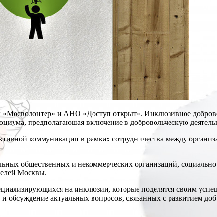
 «Мосволонтер» и АНО «Доступ открыт». Инклюзивное добровол
оциума, предполагающая включение в добровольческую деятельн
фективной коммуникации в рамках сотрудничества между орган
льных общественных и некоммерческих организаций, социально
телей Москвы.
пециализирующихся на инклюзии, которые поделятся своим успе
и обсуждение актуальных вопросов, связанных с развитием доб