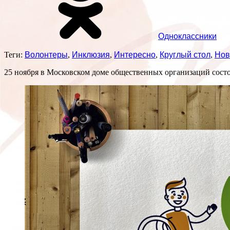
Одноклассники
Теги:
Волонтеры
,
Инклюзия
,
Интересно
,
Круглый стол
,
Нов
25 ноября в Московском доме общественных организаций сост