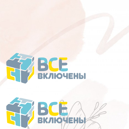
Перейти
к
содержанию