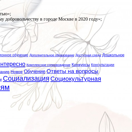
тью»;
 добровольчеству в городе Москве в 2020 году»;
ионное обучение
Дошкольное
Дополнительное образование
Доступная среда
нтересно
Конкурсы
Консультации
Комплексное сопровождение
Ответы на вопросы
Обучение
вание
Новое
Социализация
Социокультурная
и
лям