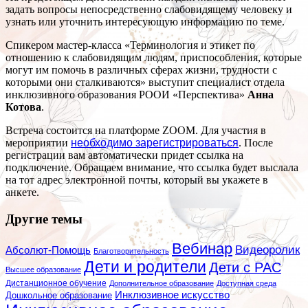
задать вопросы непосредственно слабовидящему человеку и
узнать или уточнить интересующую информацию по теме.
Спикером мастер-класса «Терминология и этикет по
отношению к слабовидящим людям, приспособления, которые
могут им помочь в различных сферах жизни, трудности с
которыми они сталкиваются» выступит специалист отдела
инклюзивного образования РООИ «Перспектива»
Анна
Котова
.
Встреча состоится на платформе ZOOM. Для участия в
мероприятии
необходимо зарегистрироваться
. После
регистрации вам автоматически придет ссылка на
подключение. Обращаем внимание, что ссылка будет выслала
на тот адрес электронной почты, который вы укажете в
анкете.
Другие темы
Вебинар
Видеоролик
Абсолют-Помощь
Благотворительность
Дети и родители
Дети с РАС
Высшее образование
Дистанционное обучение
Дополнительное образование
Доступная среда
Инклюзивное искусство
Дошкольное образование