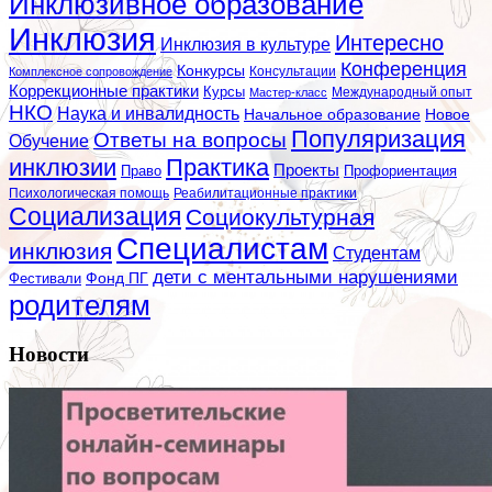
Инклюзивное образование
Инклюзия
Интересно
Инклюзия в культуре
Конференция
Конкурсы
Консультации
Комплексное сопровождение
Коррекционные практики
Курсы
Мастер-класс
Международный опыт
НКО
Наука и инвалидность
Начальное образование
Новое
Популяризация
Ответы на вопросы
Обучение
инклюзии
Практика
Проекты
Профориентация
Право
Психологическая помощь
Реабилитационные практики
Социализация
Социокультурная
Специалистам
инклюзия
Студентам
дети с ментальными нарушениями
Фестивали
Фонд ПГ
родителям
Новости