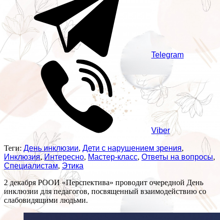
Telegram
Viber
Теги:
День инклюзии
,
Дети с нарушением зрения
,
Инклюзия
,
Интересно
,
Мастер-класс
,
Ответы на вопросы
,
Специалистам
,
Этика
2 декабря РООИ «Перспектива» проводит очередной День
инклюзии для педагогов, посвященный взаимодействию со
слабовидящими людьми.