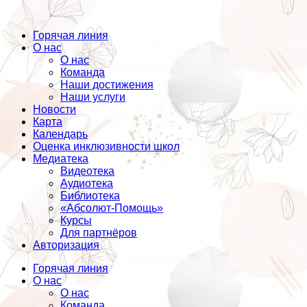
Горячая линия
О нас
О нас
Команда
Наши достижения
Наши услуги
Новости
Карта
Календарь
Оценка инклюзивности школ
Медиатека
Видеотека
Аудиотека
Библиотека
«Абсолют-Помощь»
Курсы
Для партнёров
Авторизация
Горячая линия
О нас
О нас
Команда