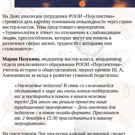
На Днях инклюзии сотрудники РООИ «Перспектива»
стремятся дать картину понимания инвалидности через серию
мастер-классов. Тема предстоящего мероприятия:
«Терминология и этикет по отношению к слабовидящим
людям, приспособления, которые могут им помочь в
различных сферах жизни, трудности с которыми они
сталкиваются».
Мария Назукина
, модератор мастер-класса, координатор
отдела инклюзивного образования РООИ «Перспектива»,
учитель истории и обществознания, лауреат премии Ш. А.
Амонашвили за вклад в развитие гуманной педагогики:
«Уважаемые педагоги! В связи со сложившейся
обстановкой в мире мы очень хотим поддержать
вас и постараться помочь в вашем нелегком
труде! Для этого мы решили провести наше
традиционное мероприятие – День инклюзии для
педагогов – в новом онлайн-формате. Приглашаем
вас 2 декабря в 15:30 присоединиться к нашему
мероприятию»
.
На предстоящем Дне инклюзии каждый желающий сможет