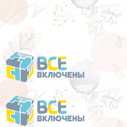
Перейти
к
содержанию