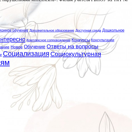
ионное обучение
Дошкольное
Дополнительное образование
Доступная среда
нтересно
Конкурсы
Консультации
Комплексное сопровождение
Ответы на вопросы
Обучение
вание
Новое
Социализация
Социокультурная
и
лям