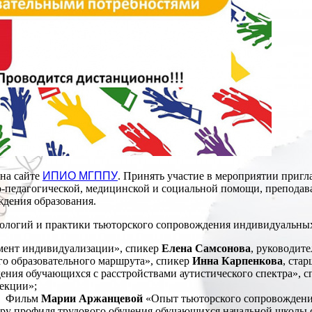
на сайте
ИПИО МГППУ
. Принять участие в мероприятии приг
-педагогической, медицинской и социальной помощи, преподава
дения образования.
нологий и практики тьюторского сопровождения индивидуальны
мент индивидуализации», спикер
Елена Самсонова
, руководи
го образовательного маршрута», спикер
Инна Карпенкова
, ст
ения обучающихся с расстройствами аутистического спектра», 
екции»;
». Фильм
Марии Аржанцевой
«Опыт тьюторского сопровождения 
ору профиля трудового обучения обучающихся начальной школ