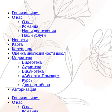
Горячая линия
О нас
О нас
Команда
Наши достижения
Наши услуги
Новости
Карта
Календарь
Оценка инклюзивности школ
Медиатека
Видеотека
Аудиотека
Библиотека
«Абсолют-Помощь»
Курсы
Для партнёров
Авторизация
Горячая линия
О нас
О нас
Команда