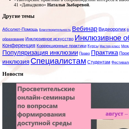
41 «Давыдково»
Натальи Зыбаревой
.
Другие темы
Вебинар
Видеоролик
Абсолют-Помощь
Благотворительность
В
Инклюзивное о
Инклюзивное искусство
образование
Конференция
Коррекционные практики
Курсы
Мастер-класс
Меж
Популяризация инклюзии
Практика
Про
Право
Специалистам
инклюзия
Студентам
Фестивал
Новости