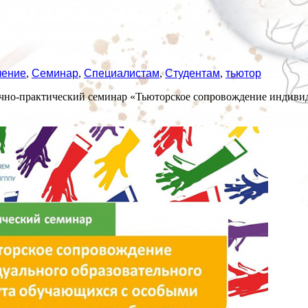
чение
,
Семинар
,
Специалистам
,
Студентам
,
тьютор
учно-практический семинар «Тьюторское сопровождение индиви