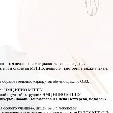
лашаются педагоги и специалисты сопровождения
тели и студенты МГППУ, педагоги, тьюторы, а также ученые,
х образовательных маршрутов обучающихся с ОВЗ:
тель НМЦ ИПИО МГППУ;
арший научный сотрудник НМЦ ИПИО МГППУ;
спикеры:
Любовь Пономарева
и
Елена Пехтерева
, педагоги-
особого ученика», лицей № 5 г. Чебоксары;
ы с нарушениями интеллекта». Фильм учителя ГБПОУ КГТиТ №