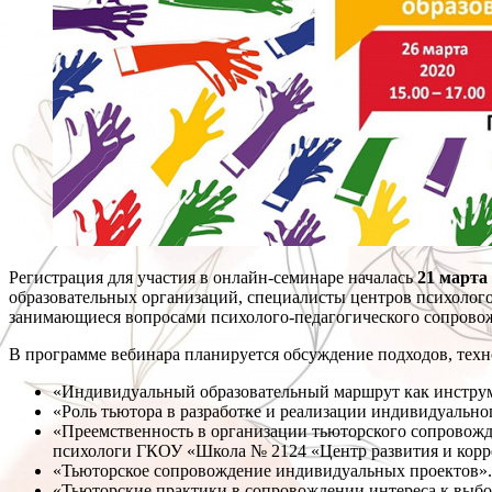
Регистрация для участия в онлайн-семинаре началась
21 марта
образовательных организаций, специалисты центров психолого
занимающиеся вопросами психолого-педагогического сопровож
В программе вебинара планируется обсуждение подходов, тех
«Индивидуальный образовательный маршрут как инстру
«Роль тьютора в разработке и реализации индивидуально
«Преемственность в организации тьюторского сопровожд
психологи ГКОУ «Школа № 2124 «Центр развития и корр
«Тьюторское сопровождение индивидуальных проектов
«Тьюторские практики в сопровождении интереса к выб