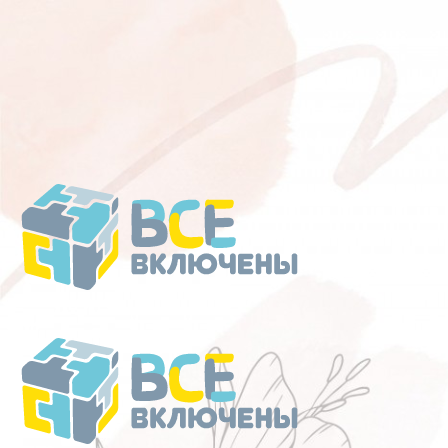
Перейти
к
содержанию