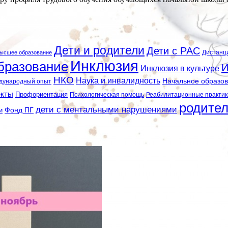
Дети и родители
Дети с РАС
Дистанц
ысшее образование
Инклюзия
бразование
И
Инклюзия в культуре
НКО
Наука и инвалидность
Начальное образо
дународный опыт
екты
Профориентация
Психологическая помощь
Реабилитационные практик
родите
дети с ментальными нарушениями
и
Фонд ПГ