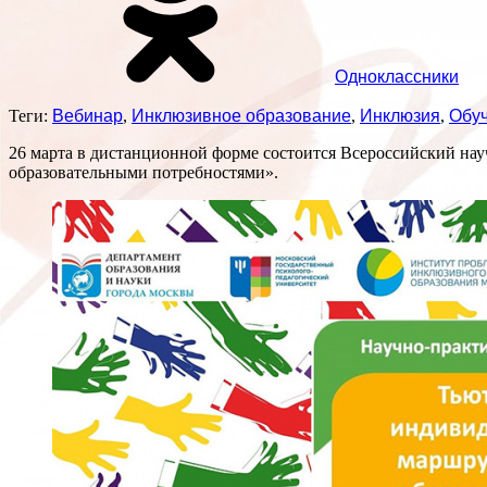
Одноклассники
Теги:
Вебинар
,
Инклюзивное образование
,
Инклюзия
,
Обу
26 марта в дистанционной форме состоится Всероссийский на
образовательными потребностями».