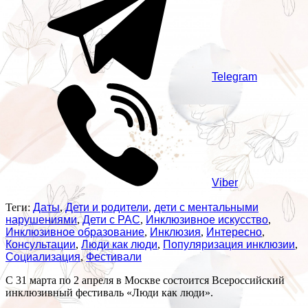
Telegram
Viber
Теги:
Даты
,
Дети и родители
,
дети с ментальными
нарушениями
,
Дети с РАС
,
Инклюзивное искусство
,
Инклюзивное образование
,
Инклюзия
,
Интересно
,
Консультации
,
Люди как люди
,
Популяризация инклюзии
,
Социализация
,
Фестивали
С 31 марта по 2 апреля в Москве состоится Всероссийский
инклюзивный фестиваль «Люди как люди».