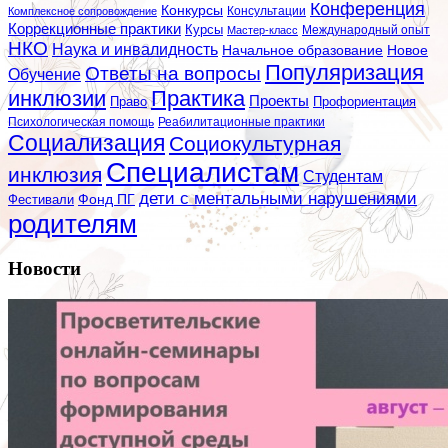
Конференция
Конкурсы
Консультации
Комплексное сопровождение
Коррекционные практики
Курсы
Мастер-класс
Международный опыт
НКО
Наука и инвалидность
Начальное образование
Новое
Популяризация
Ответы на вопросы
Обучение
инклюзии
Практика
Проекты
Профориентация
Право
Психологическая помощь
Реабилитационные практики
Социализация
Социокультурная
Специалистам
инклюзия
Студентам
дети с ментальными нарушениями
Фестивали
Фонд ПГ
родителям
Новости