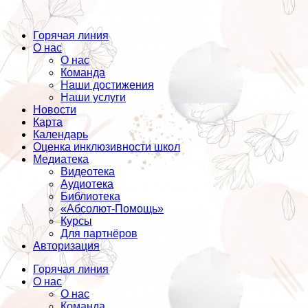
Горячая линия
О нас
О нас
Команда
Наши достижения
Наши услуги
Новости
Карта
Календарь
Оценка инклюзивности школ
Медиатека
Видеотека
Аудиотека
Библиотека
«Абсолют-Помощь»
Курсы
Для партнёров
Авторизация
Горячая линия
О нас
О нас
Команда