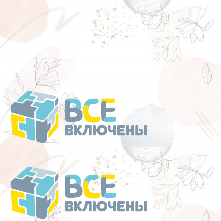
Перейти
к
содержанию