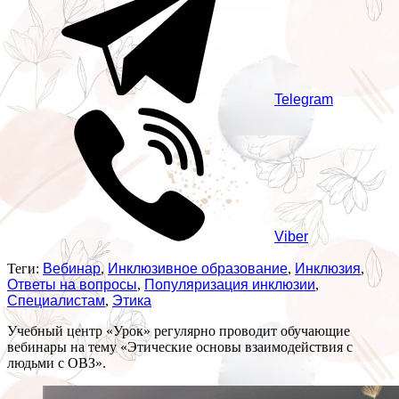
Telegram
Viber
Теги:
Вебинар
,
Инклюзивное образование
,
Инклюзия
,
Ответы на вопросы
,
Популяризация инклюзии
,
Специалистам
,
Этика
Учебный центр «Урок» регулярно проводит обучающие
вебинары на тему «Этические основы взаимодействия с
людьми с ОВЗ».