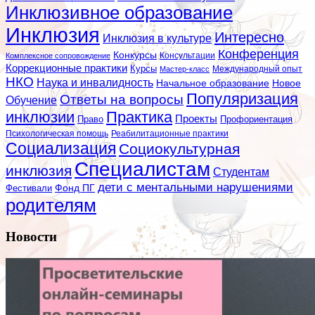
Инклюзивное образование
Инклюзия
Интересно
Инклюзия в культуре
Конференция
Конкурсы
Консультации
Комплексное сопровождение
Коррекционные практики
Курсы
Мастер-класс
Международный опыт
НКО
Наука и инвалидность
Начальное образование
Новое
Популяризация
Ответы на вопросы
Обучение
инклюзии
Практика
Проекты
Профориентация
Право
Психологическая помощь
Реабилитационные практики
Социализация
Социокультурная
Специалистам
инклюзия
Студентам
дети с ментальными нарушениями
Фестивали
Фонд ПГ
родителям
Новости