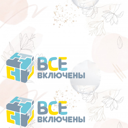
Перейти
к
содержанию