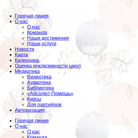
Горячая линия
О нас
О нас
Команда
Наши достижения
Наши услуги
Новости
Карта
Календарь
Оценка инклюзивности школ
Медиатека
Видеотека
Аудиотека
Библиотека
«Абсолют-Помощь»
Курсы
Для партнёров
Авторизация
Горячая линия
О нас
О нас
Команда