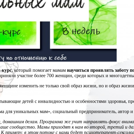
-курс
, который помогает мамам
научиться проявлять заботу п
е приняли участие более 700 женщин, среди которых и многодет
енщине изменить не только свой образ жизни, но и образ жизни 
ывающие детей с инвалидностью и особенностями здоровья, п
ма для уникальных мам», социальный предприниматель, автор и
 домашним делам. Программа же учит направлять фокус вниман
наше сообщество. Мамы приходят к нам во второй, третий и д
 К примеру, в этом потоке с нами будет психотерапевт-сексоло