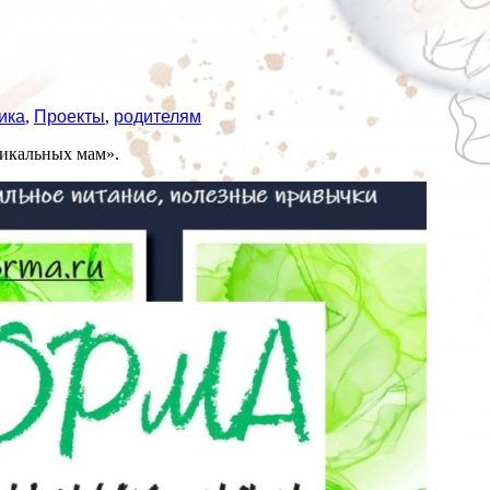
ика
,
Проекты
,
родителям
никальных мам».