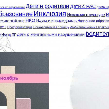
Дети и родители
Дети с РАС
Дистанц
ысшее образование
Инклюзия
бразование
И
Инклюзия в культуре
НКО
Наука и инвалидность
Начальное образо
дународный опыт
екты
Профориентация
Психологическая помощь
Реабилитационные практик
родите
дети с ментальными нарушениями
и
Фонд ПГ