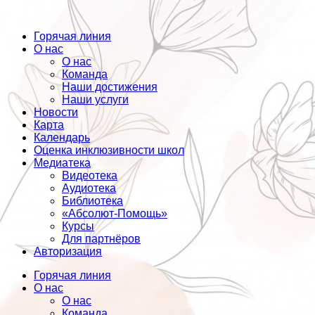
Горячая линия
О нас
О нас
Команда
Наши достижения
Наши услуги
Новости
Карта
Календарь
Оценка инклюзивности школ
Медиатека
Видеотека
Аудиотека
Библиотека
«Абсолют-Помощь»
Курсы
Для партнёров
Авторизация
Горячая линия
О нас
О нас
Команда