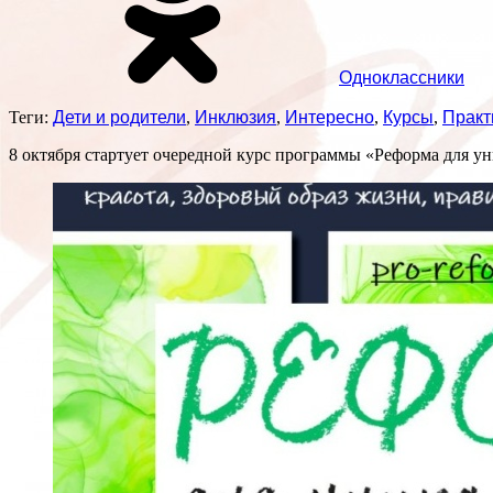
Одноклассники
Теги:
Дети и родители
,
Инклюзия
,
Интересно
,
Курсы
,
Практ
8 октября стартует очередной курс программы «Реформа для у