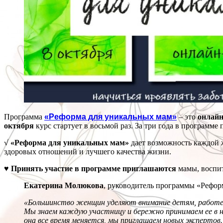
Программа
«Реформа для уникальных мам»
– это
онлайн
октября
курс стартует в восьмой раз. За три года в программ
√ «Реформа для уникальных мам»
дает возможность каждой ж
здоровых отношений и лучшего качества жизни.
♥ Принять участие в программе приглашаются
мамы, воспит
Екатерина Молюкова
, руководитель программы «Рефор
«Большинство женщин уделяют внимание детям, работе,
Мы знаем каждую участницу и бережно принимаем ее в 
она все время меняется, мы приглашаем новых экспертов.