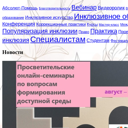
Вебинар
Видеоролик
Абсолют-Помощь
Благотворительность
В
Инклюзивное о
Инклюзивное искусство
образование
Конференция
Коррекционные практики
Курсы
Мастер-класс
Меж
Популяризация инклюзии
Практика
Про
Право
Специалистам
инклюзия
Студентам
Фестивал
Новости