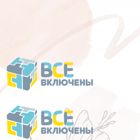
Перейти
к
содержанию