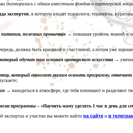
ы договорились с одним известным фондом о партнерской лекци
да экспертов
, в которую входят психологи, терапевты, курато
 питания, полезных привычках
→
повышая уровень знаний и ос
чередь, должна быть красивой и счастливой, а потом уже хорош
торый обучит мам основам ораторского искусства
→
умение
, который помогает мамам освоить программу, отвечает н
пускаете;
ам
→
находиться в атмосфере, где тебя понимают и разделяют т
оган программы – «Научить маму уделять 1 час в день для се
об экспертах и участии вы можете найти
на сайте
и
в телегра