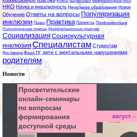
Коррекционные практики
Курсы
Мастер-класс
Международный опыт
НКО
Наука и инвалидность
Начальное образование
Новое
Популяризация
Ответы на вопросы
Обучение
инклюзии
Практика
Проекты
Профориентация
Право
Психологическая помощь
Реабилитационные практики
Социализация
Социокультурная
Специалистам
инклюзия
Студентам
дети с ментальными нарушениями
Фестивали
Фонд ПГ
родителям
Новости