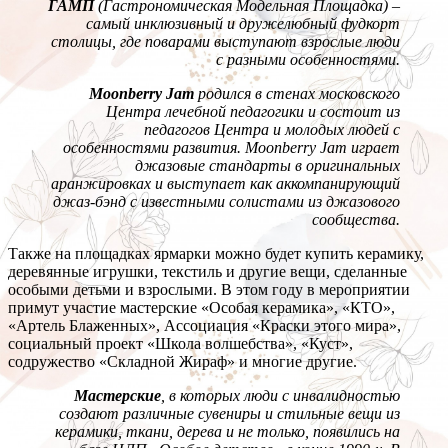
ГАМП
(Гастрономическая Модельная Площадка) –
самый инклюзивный и дружелюбный фудкорт
столицы, где поварами выступают взрослые люди
с разными особенностями.
Moonberry Jam
родился в стенах московского
Центра лечебной педагогики и состоит из
педагогов Центра и молодых людей с
особенностями развития. Moonberry Jam играет
джазовые стандарты в оригинальных
аранжировках и выступает как аккомпанирующий
джаз-бэнд с известными солистами из джазового
сообщества.
Также на площадках ярмарки можно будет купить керамику,
деревянные игрушки, текстиль и другие вещи, сделанные
особыми детьми и взрослыми. В этом году в мероприятии
примут участие мастерские «Особая керамика», «КТО»,
«Артель Блаженных», Ассоциация «Краски этого мира»,
социальный проект «Школа волшебства», «Куст»,
содружество «Складной Жираф» и многие другие.
Мастерские
, в которых люди с инвалидностью
создают различные сувениры и стильные вещи из
керамики, ткани, дерева и не только, появились на