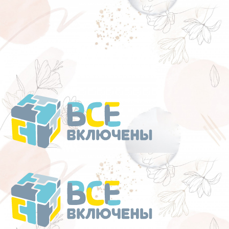
Перейти
к
содержанию