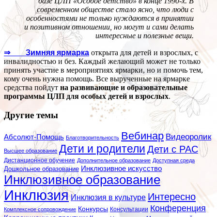
базе ЦЛП «Особое детство» в конце 1990-х. В
современном обществе стало ясно, что люди с
особенностями не только нуждаются в принятии
и позитивном отношении, но могут и сами делать
интересные и полезные вещи.
⇒ Зимняя ярмарка
открыта для детей и взрослых, с
инвалидностью и без. Каждый желающий может не только
принять участие в мероприятиях ярмарки, но и помочь тем,
кому очень нужна помощь. Все вырученные на ярмарке
средства пойдут
на развивающие и образовательные
программы ЦЛП для особых детей и взрослых
.
Другие темы
Вебинар
Видеоролик
Абсолют-Помощь
Благотворительность
Дети и родители
Дети с РАС
Высшее образование
Дистанционное обучение
Дополнительное образование
Доступная среда
Инклюзивное искусство
Дошкольное образование
Инклюзивное образование
Инклюзия
Интересно
Инклюзия в культуре
Конференция
Конкурсы
Консультации
Комплексное сопровождение