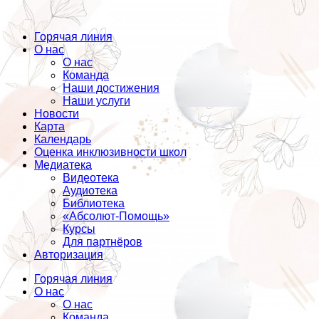
Горячая линия
О нас
О нас
Команда
Наши достижения
Наши услуги
Новости
Карта
Календарь
Оценка инклюзивности школ
Медиатека
Видеотека
Аудиотека
Библиотека
«Абсолют-Помощь»
Курсы
Для партнёров
Авторизация
Горячая линия
О нас
О нас
Команда