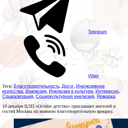
Telegram
Viber
Теги:
Благотворительность
,
Досуг
,
Инклюзивное
искусство
,
Инклюзия
,
Инклюзия в культуре
,
Интересно
,
Социализация
,
Социокультурная инклюзия
,
Ярмарка
10 декабря ЦЛП «Особое детство» приглашает жителей и
гостей Москвы на зимнюю благотворительную ярмарку.