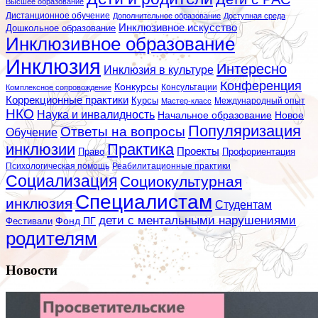
Высшее образование
Дистанционное обучение
Дополнительное образование
Доступная среда
Инклюзивное искусство
Дошкольное образование
Инклюзивное образование
Инклюзия
Интересно
Инклюзия в культуре
Конференция
Конкурсы
Консультации
Комплексное сопровождение
Коррекционные практики
Курсы
Мастер-класс
Международный опыт
НКО
Наука и инвалидность
Начальное образование
Новое
Популяризация
Ответы на вопросы
Обучение
инклюзии
Практика
Проекты
Профориентация
Право
Психологическая помощь
Реабилитационные практики
Социализация
Социокультурная
Специалистам
инклюзия
Студентам
дети с ментальными нарушениями
Фестивали
Фонд ПГ
родителям
Новости