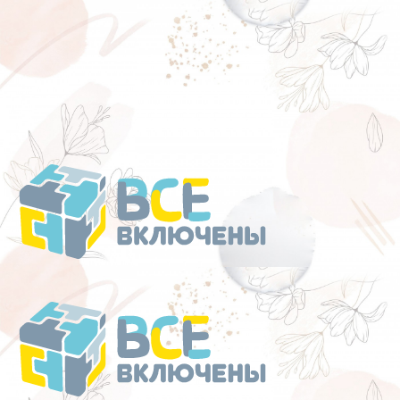
Перейти
к
содержанию