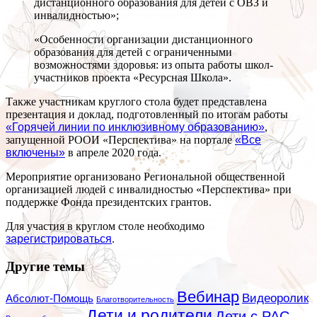
дистанционного образования для детей с ОВЗ и
инвалидностью»;
«Особенности организации дистанционного
образования для детей с ограниченными
возможностями здоровья: из опыта работы школ-
участников проекта «Ресурсная Школа».
Также участникам круглого стола будет представлена
презентация и доклад, подготовленный по итогам работы
«Горячей линии по инклюзивному образованию»
,
запущенной РООИ «Перспектива» на портале
«Все
включены»
в апреле 2020 года.
Мероприятие организовано Региональной общественной
организацией людей с инвалидностью «Перспектива» при
поддержке Фонда президентских грантов.
Для участия в круглом столе необходимо
зарегистрироваться
.
Другие темы
Вебинар
Видеоролик
Абсолют-Помощь
Благотворительность
Дети и родители
Дети с РАС