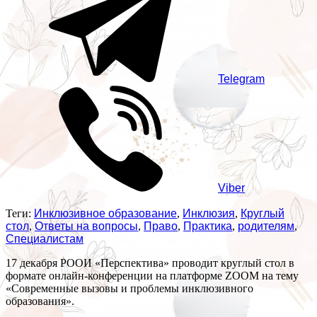
Telegram
Viber
Теги:
Инклюзивное образование
,
Инклюзия
,
Круглый
стол
,
Ответы на вопросы
,
Право
,
Практика
,
родителям
,
Специалистам
17 декабря РООИ «Перспектива» проводит круглый стол в
формате онлайн-конференции на платформе ZOOM на тему
«Современные вызовы и проблемы инклюзивного
образования».