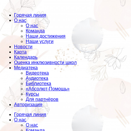
Горячая линия
О нас
О нас
Команда
Наши достижения
Наши услуги
Новости
Карта
Календарь
Оценка инклюзивности школ
Медиатека
Видеотека
Аудиотека
Библиотека
«Абсолют-Помощь»
Курсы
Для партнёров
Авторизация
Горячая линия
О нас
О нас
Команда