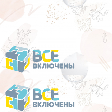
Перейти
к
содержанию