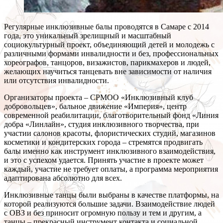
Регулярные инклюзивные балы проводятся в Самаре с 2014
года, это уникальный зрелищный и масштабный
социокультурный проект, объединяющий детей и молодежь с
различными формами инвалидности и без, профессиональных
хореографов, танцоров, визажистов, парикмахеров и людей,
желающих научиться танцевать вне зависимости от наличия
или отсутствия инвалидности.
Организаторы проекта – СРМОО «Инклюзивный клуб
добровольцев», бальное движение «Империя», центр
современной реабилитации, благотворительный фонд «Линия
добра «Линлайн», студия инклюзивного творчества, при
участии салонов красоты, флористических студий, магазинов
косметики и кондитерских города – стремятся продвигать
балы именно как инструмент инклюзивного взаимодействия,
и это с успехом удается. Принять участие в проекте может
каждый, участие не требует оплаты, а программа мероприятия
адаптирована абсолютно для всех.
Инклюзивные танцы были выбраны в качестве платформы, на
которой реализуются большие задачи. Взаимодействие людей
с ОВЗ и без приносит огромную пользу и тем и другим, а
танцы – прекрасный инструмент контакта и социальной