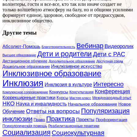
волонтеры, гости и все-все, кто так или иначе создает не
только волшебную атмосферу на балу, но и общими усилиями
формирует единое, здоровое, свободное от предрассудков,
инклюзивное общество.
Другие темы
Вебинар
Видеоролик
Абсолют-Помощь
Благотворительность
Дети и родители
Дети с РАС
Высшее образование
Дистанционное обучение
Дополнительное образование
Доступная среда
Инклюзивное искусство
Дошкольное образование
Инклюзивное образование
Инклюзия
Интересно
Инклюзия в культуре
Конференция
Конкурсы
Консультации
Комплексное сопровождение
Коррекционные практики
Курсы
Мастер-класс
Международный опыт
НКО
Наука и инвалидность
Начальное образование
Новое
Популяризация
Ответы на вопросы
Обучение
инклюзии
Практика
Проекты
Профориентация
Право
Психологическая помощь
Реабилитационные практики
Социализация
Социокультурная