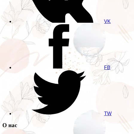
VK
FB
TW
О нас