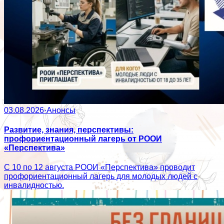
03.08.2026
·
Анонсы
Развитие, знания, перспективы:
профориентационный лагерь от РООИ
«Перспектива»
С 10 по 12 августа РООИ «Перспектива» проводит
профориентационный лагерь для молодых людей с
инвалидностью.