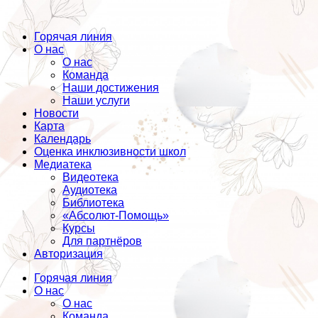
Горячая линия
О нас
О нас
Команда
Наши достижения
Наши услуги
Новости
Карта
Календарь
Оценка инклюзивности школ
Медиатека
Видеотека
Аудиотека
Библиотека
«Абсолют-Помощь»
Курсы
Для партнёров
Авторизация
Горячая линия
О нас
О нас
Команда