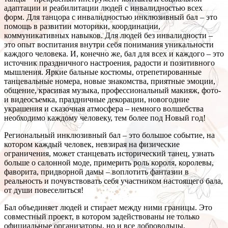
адаптации и реабилитации людей с инвалидностью всех
форм. Для танцора с инвалидностью инклюзивный бал – это
помощь в развитии моторики, координации,
коммуникативных навыков. Для людей без инвалидности –
это опыт воспитания внутри себя понимания уникальности
каждого человека. И, конечно же, бал для всех и каждого – это
источник праздничного настроения, радости и позитивного
мышления. Яркие бальные костюмы, отрепетированные
танцевальные номера, новые знакомства, приятные эмоции,
общение, красивая музыка, профессиональный макияж, фото-
и видеосъемка, праздничные декорации, новогодние
украшения и сказочная атмосфера – немного волшебства
необходимо каждому человеку, тем более под Новый год!
Региональный инклюзивный бал – это большое событие, на
котором каждый человек, невзирая на физические
ограничения, может станцевать исторический танец, узнать
больше о салонной моде, примерить роль короля, королевы,
фаворита, придворной дамы – воплотить фантазии в
реальность и почувствовать себя участником настоящего бала,
от души повеселиться!
Бал объединяет людей и стирает между ними границы. Это
совместный проект, в котором задействованы не только
официальные организаторы, но и все добровольцы,