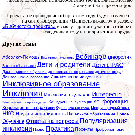
1-2 минуты) или презентацию.
Проекты, не прошедшие отбор в этом году, будут размещены
на сайте конференции «Ценность каждого» в разделе
«Библиотека проектов»
и смогут принять участие в отборе в
следующем году в приоритетном порядке.
Другие темы
Вебинар
Видеоролик
Абсолют-Помощь
Благотворительность
Дети и родители
Дети с РАС
Высшее образование
Дистанционное обучение
Дополнительное образование
Доступная среда
Инклюзивное искусство
Дошкольное образование
Инклюзивное образование
Инклюзия
Интересно
Инклюзия в культуре
Конференция
Конкурсы
Консультации
Комплексное сопровождение
Коррекционные практики
Курсы
Мастер-класс
Международный опыт
НКО
Наука и инвалидность
Начальное образование
Новое
Популяризация
Ответы на вопросы
Обучение
инклюзии
Практика
Проекты
Профориентация
Право