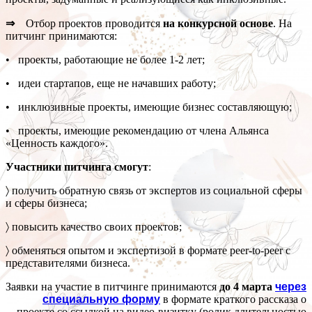
⇒
Отбор проектов проводится
на конкурсной основе
. На
питчинг принимаются:
• проекты, работающие не более 1-2 лет;
• идеи стартапов, еще не начавших работу;
• инклюзивные проекты, имеющие бизнес составляющую;
• проекты, имеющие рекомендацию от члена Альянса
«Ценность каждого».
Участники питчинга смогут
:
〉 получить обратную связь от экспертов из социальной сферы
и сферы бизнеса;
〉 повысить качество своих проектов;
〉 обменяться опытом и экспертизой в формате peer-to-peer с
представителями бизнеса.
Заявки на участие в питчинге принимаются
до 4 марта
через
специальную форму
в формате краткого рассказа о
проекте со ссылкой на видео-визитку (ролик длительностью