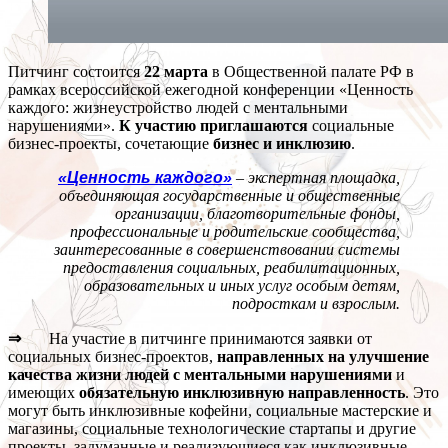
Питчинг состоится
22 марта
в Общественной палате РФ в
рамках всероссийской ежегодной конференции «Ценность
каждого: жизнеустройство людей с ментальными
нарушениями».
К участию приглашаются
социальные
бизнес-проекты, сочетающие
бизнес и инклюзию
.
«Ценность каждого»
– экспертная площадка,
объединяющая государственные и общественные
организации, благотворительные фонды,
профессиональные и родительские сообщества,
заинтересованные в совершенствовании системы
предоставления социальных, реабилитационных,
образовательных и иных услуг особым детям,
подросткам и взрослым.
⇒
На участие в питчинге принимаются заявки от
социальных бизнес-проектов,
направленных на улучшение
качества жизни людей с ментальными нарушениями
и
имеющих
обязательную инклюзивную направленность
. Это
могут быть инклюзивные кофейни, социальные мастерские и
магазины, социальные технологические стартапы и другие
проекты, задуманные и реализующиеся как инклюзивные.