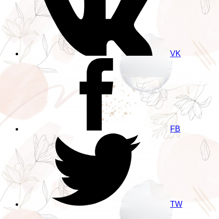
VK
FB
TW