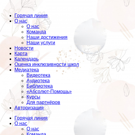
Горячая линия
О нас
О нас
Команда
Наши достижения
Наши услуги
Новости
Карта
Календарь
Оценка инклюзивности школ
Медиатека
Видеотека
Аудиотека
Библиотека
«Абсолют-Помощь»
Курсы
Для партнёров
Авторизация
Горячая линия
О нас
О нас
Команда