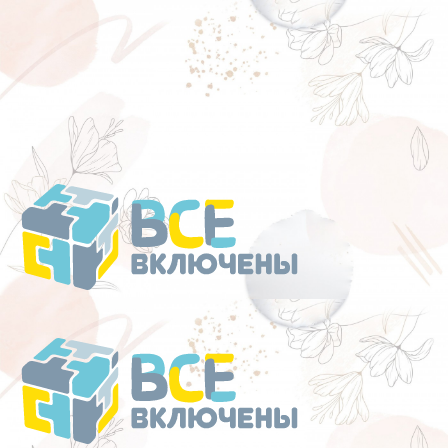
Перейти
к
содержанию