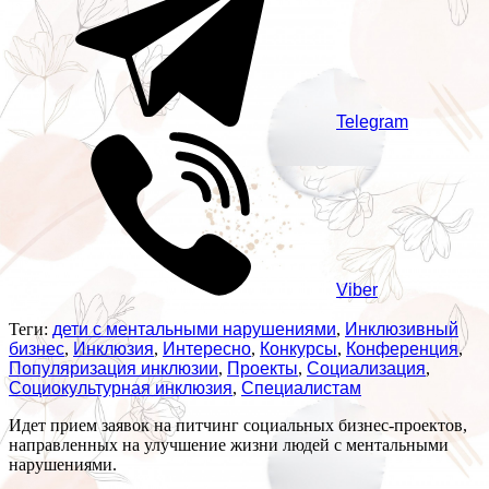
Telegram
Viber
Теги:
дети с ментальными нарушениями
,
Инклюзивный
бизнес
,
Инклюзия
,
Интересно
,
Конкурсы
,
Конференция
,
Популяризация инклюзии
,
Проекты
,
Социализация
,
Социокультурная инклюзия
,
Специалистам
Идет прием заявок на питчинг социальных бизнес-проектов,
направленных на улучшение жизни людей с ментальными
нарушениями.