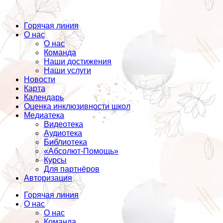
Горячая линия
О нас
О нас
Команда
Наши достижения
Наши услуги
Новости
Карта
Календарь
Оценка инклюзивности школ
Медиатека
Видеотека
Аудиотека
Библиотека
«Абсолют-Помощь»
Курсы
Для партнёров
Авторизация
Горячая линия
О нас
О нас
Команда