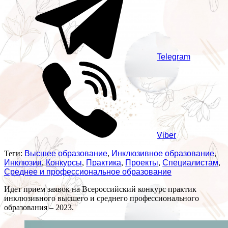
Telegram
Viber
Теги:
Высшее образование
,
Инклюзивное образование
,
Инклюзия
,
Конкурсы
,
Практика
,
Проекты
,
Специалистам
,
Среднее и профессиональное образование
Идет прием заявок на Всероссийский конкурс практик
инклюзивного высшего и среднего профессионального
образования – 2023.