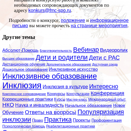
необходимых сопровождающих документов по
адресу
konkurs@fmc-spo.ru
.
Подробности о конкурсе,
положение
и
информационное
письмо
вы можете прочесть
на странице мероприятия
.
Другие темы
Вебинар
Видеоролик
Абсолют-Помощь
Благотворительность
Дети и родители
Дети с РАС
Высшее образование
Дистанционное обучение
Дополнительное образование
Доступная среда
Инклюзивное искусство
Дошкольное образование
Инклюзивное образование
Инклюзия
Интересно
Инклюзия в культуре
Конференция
Конкурсы
Консультации
Комплексное сопровождение
Коррекционные практики
Курсы
Мастер-класс
Международный опыт
НКО
Наука и инвалидность
Начальное образование
Новое
Популяризация
Ответы на вопросы
Обучение
инклюзии
Практика
Проекты
Профориентация
Право
Психологическая помощь
Реабилитационные практики