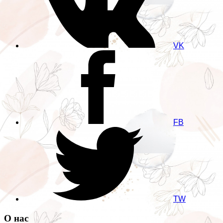
VK
FB
TW
О нас