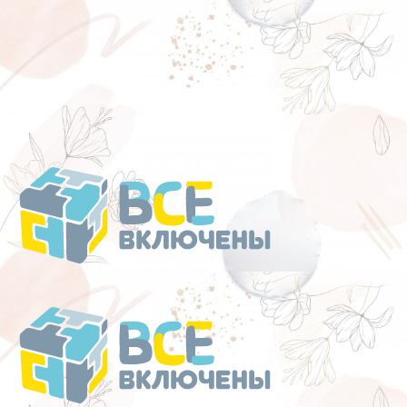
Перейти
к
содержанию