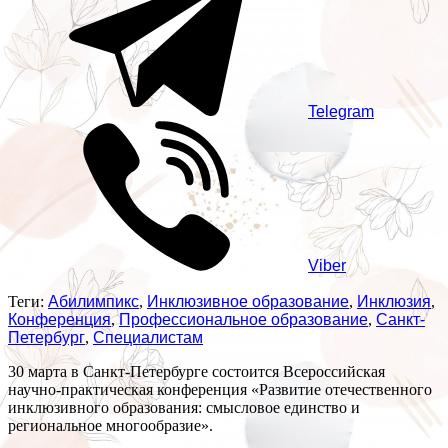
Telegram
Viber
Теги:
Абилимпикс
,
Инклюзивное образование
,
Инклюзия
,
Конференция
,
Профессиональное образование
,
Санкт-
Петербург
,
Специалистам
30 марта в Санкт-Петербурге состоится Всероссийская
научно-практическая конференция «Развитие отечественного
инклюзивного образования: смысловое единство и
региональное многообразие».