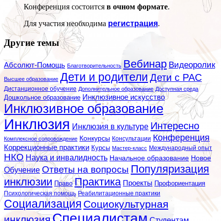
Конференция состоится
в очном формате
.
Для участия необходима
регистрация
.
Другие темы
Вебинар
Видеоролик
Абсолют-Помощь
Благотворительность
Дети и родители
Дети с РАС
Высшее образование
Дистанционное обучение
Дополнительное образование
Доступная среда
Инклюзивное искусство
Дошкольное образование
Инклюзивное образование
Инклюзия
Интересно
Инклюзия в культуре
Конференция
Конкурсы
Консультации
Комплексное сопровождение
Коррекционные практики
Курсы
Мастер-класс
Международный опыт
НКО
Наука и инвалидность
Начальное образование
Новое
Популяризация
Ответы на вопросы
Обучение
инклюзии
Практика
Проекты
Профориентация
Право
Психологическая помощь
Реабилитационные практики
Социализация
Социокультурная
Специалистам
инклюзия
Студентам