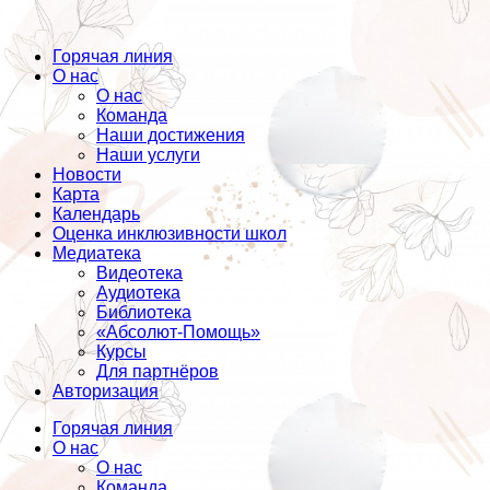
Горячая линия
О нас
О нас
Команда
Наши достижения
Наши услуги
Новости
Карта
Календарь
Оценка инклюзивности школ
Медиатека
Видеотека
Аудиотека
Библиотека
«Абсолют-Помощь»
Курсы
Для партнёров
Авторизация
Горячая линия
О нас
О нас
Команда