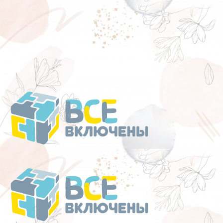
Перейти
к
содержанию