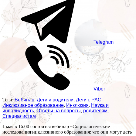
Telegram
Viber
Теги:
Вебинар
,
Дети и родители
,
Дети с РАС
,
Инклюзивное образование
,
Инклюзия
,
Наука и
инвалидность
,
Ответы на вопросы
,
родителям
,
Специалистам
1 мая в 16:00 состоится вебинар «Социологические
исследования инклюзивного образования: что они могут дать