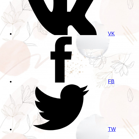
VK
FB
TW