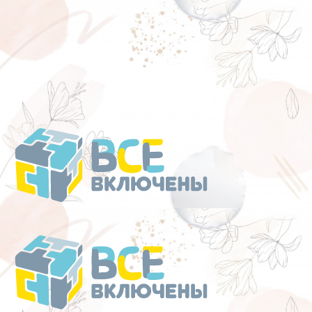
Перейти
к
содержанию