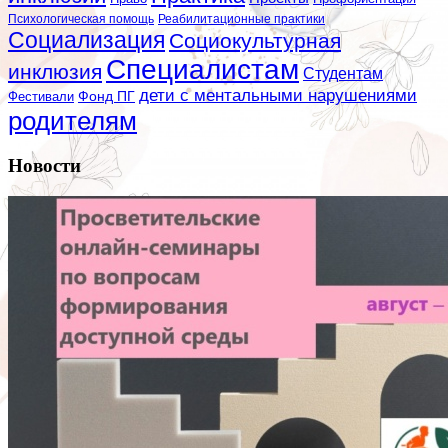
Психологическая помощь
Реабилитационные практики
Социализация
Социокультурная
Специалистам
инклюзия
Студентам
дети с ментальными нарушениями
Фестивали
Фонд ПГ
родителям
Новости