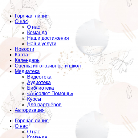
Горячая линия
О нас
О нас
Команда
Наши достижения
Наши услуги
Новости
Карта
Календарь
Оценка инклюзивности школ
Медиатека
Видеотека
Аудиотека
Библиотека
«Абсолют-Помощь»
Курсы
Для партнёров
Авторизация
Горячая линия
О нас
О нас
Команда