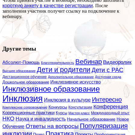
Чтобы принять участие в вебинаре, необходимо заполнить
короткую анкету в качестве регистрации
. После
заполнения участник получит ссылку на подключение к
вебинару.
Другие темы
Вебинар
Видеоролик
Абсолют-Помощь
Благотворительность
Дети и родители
Дети с РАС
Высшее образование
Дистанционное обучение
Дополнительное образование
Доступная среда
Инклюзивное искусство
Дошкольное образование
Инклюзивное образование
Инклюзия
Интересно
Инклюзия в культуре
Конференция
Конкурсы
Консультации
Комплексное сопровождение
Коррекционные практики
Курсы
Мастер-класс
Международный опыт
НКО
Наука и инвалидность
Начальное образование
Новое
Популяризация
Ответы на вопросы
Обучение
инклюзии
Практика
Проекты
Профориентация
Право