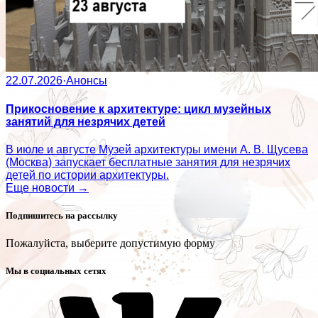
22.07.2026
·
Анонсы
Прикосновение к архитектуре: цикл музейных
занятий для незрячих детей
В июле и августе Музей архитектуры имени А. В. Щусева
(Москва) запускает бесплатные занятия для незрячих
детей по истории архитектуры.
Еще новости →
Подпишитесь на рассылку
Пожалуйста, выберите допустимую форму
Мы в социальных сетях