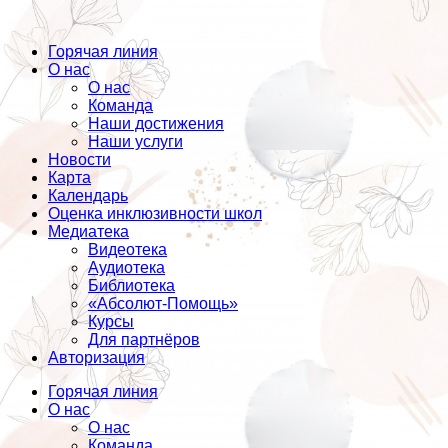
Горячая линия
О нас
О нас
Команда
Наши достижения
Наши услуги
Новости
Карта
Календарь
Оценка инклюзивности школ
Медиатека
Видеотека
Аудиотека
Библиотека
«Абсолют-Помощь»
Курсы
Для партнёров
Авторизация
Горячая линия
О нас
О нас
Команда