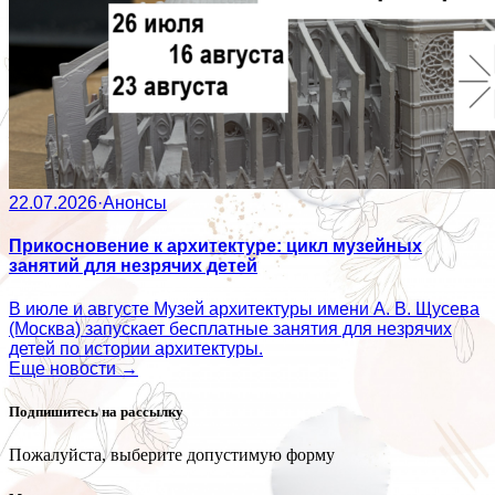
22.07.2026
·
Анонсы
Прикосновение к архитектуре: цикл музейных
занятий для незрячих детей
В июле и августе Музей архитектуры имени А. В. Щусева
(Москва) запускает бесплатные занятия для незрячих
детей по истории архитектуры.
Еще новости →
Подпишитесь на рассылку
Пожалуйста, выберите допустимую форму