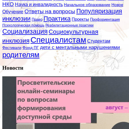
НКО
Наука и инвалидность
Начальное образование
Новое
Популяризация
Ответы на вопросы
Обучение
инклюзии
Практика
Проекты
Профориентация
Право
Психологическая помощь
Реабилитационные практики
Социализация
Социокультурная
Специалистам
инклюзия
Студентам
дети с ментальными нарушениями
Фестивали
Фонд ПГ
родителям
Новости