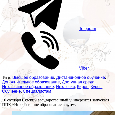
Telegram
Viber
Теги:
Высшее образование
,
Дистанционное обучение
,
Дополнительное образование
,
Доступная среда
,
Инклюзивное образование
,
Инклюзия
,
Киров
,
Курсы
,
Обучение
,
Специалистам
10 октября Вятский государственный университет запускает
ППК «Инклюзивное образование в вузе».