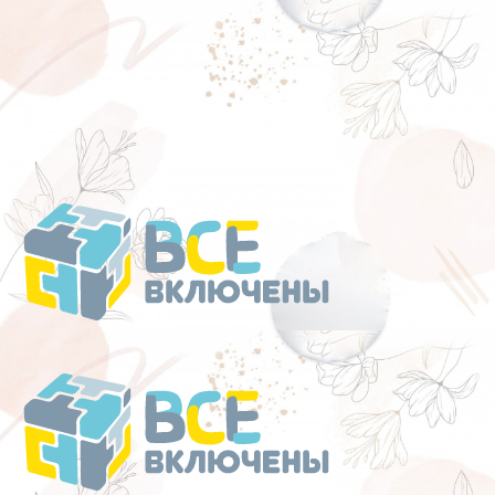
Перейти
к
содержанию