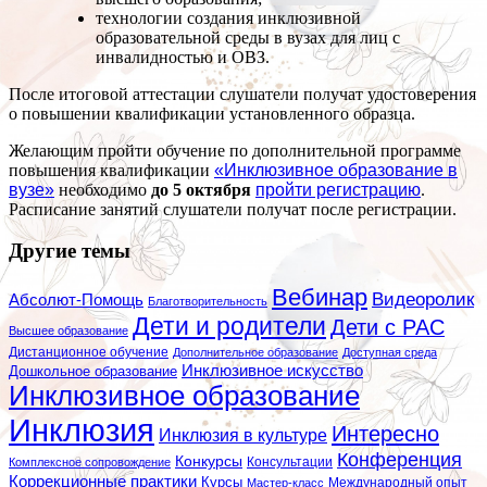
технологии создания инклюзивной
образовательной среды в вузах для лиц с
инвалидностью и ОВЗ.
После итоговой аттестации слушатели получат удостоверения
о повышении квалификации установленного образца.
Желающим пройти обучение по дополнительной программе
повышения квалификации
«Инклюзивное образование в
вузе»
необходимо
до 5 октября
пройти регистрацию
.
Расписание занятий слушатели получат после регистрации.
Другие темы
Вебинар
Видеоролик
Абсолют-Помощь
Благотворительность
Дети и родители
Дети с РАС
Высшее образование
Дистанционное обучение
Дополнительное образование
Доступная среда
Инклюзивное искусство
Дошкольное образование
Инклюзивное образование
Инклюзия
Интересно
Инклюзия в культуре
Конференция
Конкурсы
Консультации
Комплексное сопровождение
Коррекционные практики
Курсы
Мастер-класс
Международный опыт