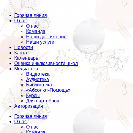
Горячая линия
О нас
О нас
Команда
Наши достижения
Наши услуги
Новости
Карта
Календарь
Оценка инклюзивности школ
Медиатека
Видеотека
Аудиотека
Библиотека
«Абсолют-Помощь»
Курсы
Для партнёров
Авторизация
Горячая линия
О нас
О нас
Команда