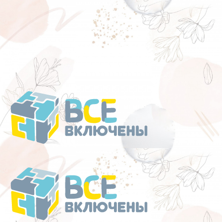
Перейти
к
содержанию