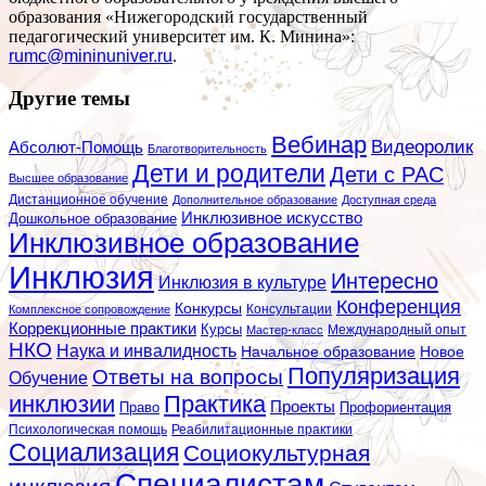
образования «Нижегородский государственный
педагогический университет им. К. Минина»:
rumc@mininuniver.ru
.
Другие темы
Вебинар
Видеоролик
Абсолют-Помощь
Благотворительность
Дети и родители
Дети с РАС
Высшее образование
Дистанционное обучение
Дополнительное образование
Доступная среда
Инклюзивное искусство
Дошкольное образование
Инклюзивное образование
Инклюзия
Интересно
Инклюзия в культуре
Конференция
Конкурсы
Консультации
Комплексное сопровождение
Коррекционные практики
Курсы
Мастер-класс
Международный опыт
НКО
Наука и инвалидность
Начальное образование
Новое
Популяризация
Ответы на вопросы
Обучение
инклюзии
Практика
Проекты
Профориентация
Право
Психологическая помощь
Реабилитационные практики
Социализация
Социокультурная
Специалистам