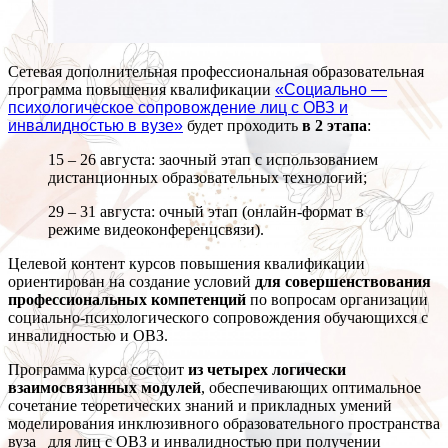
Сетевая дополнительная профессиональная образовательная
программа повышения квалификации
«Социально —
психологическое сопровождение лиц с ОВЗ и
инвалидностью в вузе»
будет проходить
в 2 этапа
:
15 – 26 августа: заочный этап с использованием
дистанционных образовательных технологий;
29 – 31 августа: очный этап (онлайн-формат в
режиме видеоконференцсвязи).
Целевой контент курсов повышения квалификации
ориентирован на создание условий
для совершенствования
профессиональных компетенций
по вопросам организации
социально-психологического сопровождения обучающихся с
инвалидностью и ОВЗ.
Программа курса состоит
из четырех логически
взаимосвязанных модулей
, обеспечивающих оптимальное
сочетание теоретических знаний и прикладных умений
моделирования инклюзивного образовательного пространства
вуза для лиц с ОВЗ и инвалидностью при получении