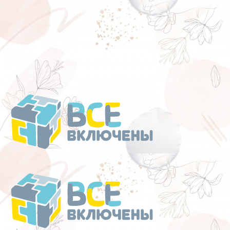
Перейти
к
содержанию