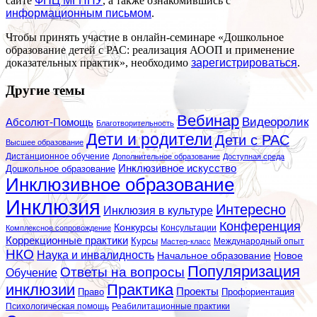
сайте
ФПЦ МГППУ
, а также ознакомившись с
информационным письмом
.
Чтобы принять участие в онлайн-семинаре «Дошкольное
образование детей с РАС: реализация АООП и применение
доказательных практик», необходимо
зарегистрироваться
.
Другие темы
Вебинар
Видеоролик
Абсолют-Помощь
Благотворительность
Дети и родители
Дети с РАС
Высшее образование
Дистанционное обучение
Дополнительное образование
Доступная среда
Инклюзивное искусство
Дошкольное образование
Инклюзивное образование
Инклюзия
Интересно
Инклюзия в культуре
Конференция
Конкурсы
Консультации
Комплексное сопровождение
Коррекционные практики
Курсы
Мастер-класс
Международный опыт
НКО
Наука и инвалидность
Начальное образование
Новое
Популяризация
Ответы на вопросы
Обучение
инклюзии
Практика
Проекты
Профориентация
Право
Психологическая помощь
Реабилитационные практики