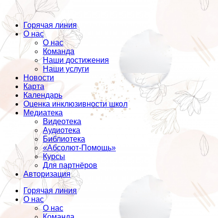
Горячая линия
О нас
О нас
Команда
Наши достижения
Наши услуги
Новости
Карта
Календарь
Оценка инклюзивности школ
Медиатека
Видеотека
Аудиотека
Библиотека
«Абсолют-Помощь»
Курсы
Для партнёров
Авторизация
Горячая линия
О нас
О нас
Команда