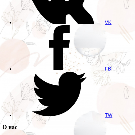
VK
FB
TW
О нас