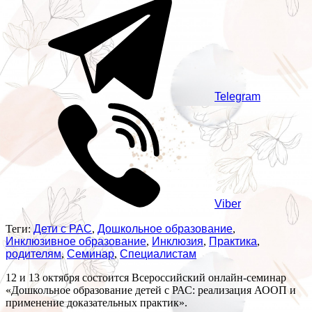
Telegram
Viber
Теги:
Дети с РАС
,
Дошкольное образование
,
Инклюзивное образование
,
Инклюзия
,
Практика
,
родителям
,
Семинар
,
Специалистам
12 и 13 октября состоится Всероссийский онлайн-семинар
«Дошкольное образование детей с РАС: реализация АООП и
применение доказательных практик».