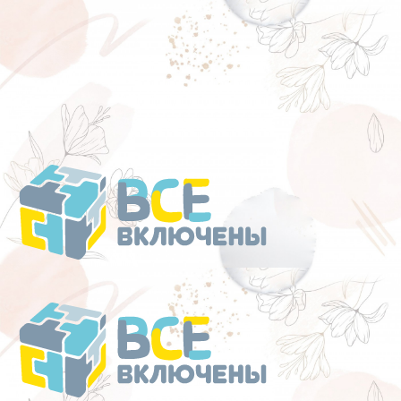
Перейти
к
содержанию