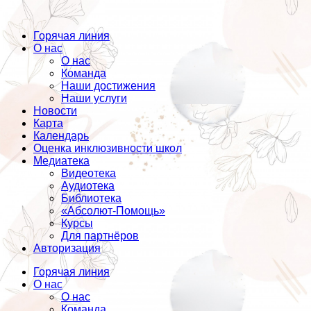
Горячая линия
О нас
О нас
Команда
Наши достижения
Наши услуги
Новости
Карта
Календарь
Оценка инклюзивности школ
Медиатека
Видеотека
Аудиотека
Библиотека
«Абсолют-Помощь»
Курсы
Для партнёров
Авторизация
Горячая линия
О нас
О нас
Команда