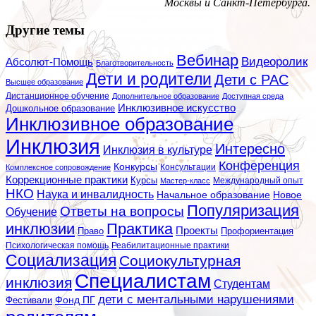
Москвы и Санкт-Петербурга.
Другие темы
Вебинар
Видеоролик
Абсолют-Помощь
Благотворительность
Дети и родители
Дети с РАС
Высшее образование
Дистанционное обучение
Дополнительное образование
Доступная среда
Инклюзивное искусство
Дошкольное образование
Инклюзивное образование
Инклюзия
Интересно
Инклюзия в культуре
Конференция
Конкурсы
Консультации
Комплексное сопровождение
Коррекционные практики
Курсы
Мастер-класс
Международный опыт
НКО
Наука и инвалидность
Начальное образование
Новое
Популяризация
Ответы на вопросы
Обучение
инклюзии
Практика
Проекты
Профориентация
Право
Психологическая помощь
Реабилитационные практики
Социализация
Социокультурная
Специалистам
инклюзия
Студентам
дети с ментальными нарушениями
Фестивали
Фонд ПГ