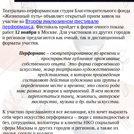
Театрально-перформансная студия Благотворительного фонда
«Жизненный путь» объявляет открытый прием заявок на
участие во
Втором инклюзивном фестивале
перформанса
. Фестиваль пройдет в форме очного показа
работ
12 ноября
в Москве. Для участников из других городов
и регионов предлагаются как очный, так и дистанционный
форматы участия.
Перформанс
– сконцентрированное во времени и
пространстве публичное проживание
собственного опыта. Это форма современного
искусства, жанр театрально-художественного
представления, в котором произведения
составляют действия художника или группы в
определенном месте и времени; это своего рода
микс разных жанров и направлений. В нем может
переплетаться танец, живопись, актерское
мастерство, музыка и др. виды искусства.
К участию приглашаются все желающие, кто хочет выразить
себя через искусство перформанса – люди с инвалидностью и
без, сотрудники, волонтеры и клиенты НКО социальной
сферы Москвы и других городов и регионов, а также их
друзья, соседи и коллеги.