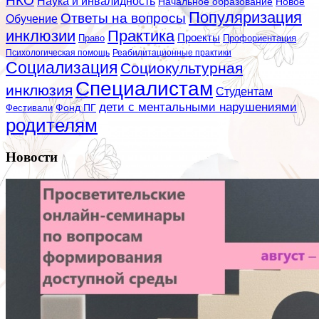
НКО
Наука и инвалидность
Начальное образование
Новое
Популяризация
Ответы на вопросы
Обучение
инклюзии
Практика
Проекты
Профориентация
Право
Психологическая помощь
Реабилитационные практики
Социализация
Социокультурная
Специалистам
инклюзия
Студентам
дети с ментальными нарушениями
Фестивали
Фонд ПГ
родителям
Новости