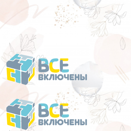
Перейти
к
содержанию