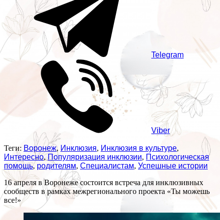
Telegram
Viber
Теги:
Воронеж
,
Инклюзия
,
Инклюзия в культуре
,
Интересно
,
Популяризация инклюзии
,
Психологическая
помощь
,
родителям
,
Специалистам
,
Успешные истории
16 апреля в Воронеже состоится встреча для инклюзивных
сообществ в рамках межрегионального проекта «Ты можешь
все!»