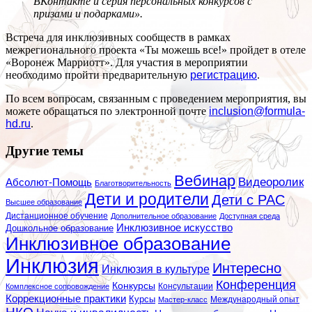
ВКонтакте и серия персональных конкурсов с
призами и подарками».
Встреча для инклюзивных сообществ в рамках
межрегионального проекта «Ты можешь все!» пройдет в отеле
«Воронеж Марриотт». Для участия в мероприятии
необходимо пройти предварительную
регистрацию
.
По всем вопросам, связанным с проведением мероприятия, вы
можете обращаться по электронной почте
inclusion@formula-
hd.ru
.
Другие темы
Вебинар
Видеоролик
Абсолют-Помощь
Благотворительность
Дети и родители
Дети с РАС
Высшее образование
Дистанционное обучение
Дополнительное образование
Доступная среда
Инклюзивное искусство
Дошкольное образование
Инклюзивное образование
Инклюзия
Интересно
Инклюзия в культуре
Конференция
Конкурсы
Консультации
Комплексное сопровождение
Коррекционные практики
Курсы
Мастер-класс
Международный опыт