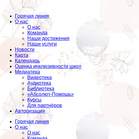
Горячая линия
О нас
О нас
Команда
Наши достижения
Наши услуги
Новости
Карта
Календарь
Оценка инклюзивности школ
Медиатека
Видеотека
Аудиотека
Библиотека
«Абсолют-Помощь»
Курсы
Для партнёров
Авторизация
Горячая линия
О нас
О нас
Команда