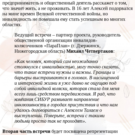
предприниматель и общественный деятель расскажет о том,
что значит жить, а не проживать. В 16 лет Алексей подорвался
на мине времен Великой отечественной войны, но
инвалидность не помешала ему стать успешным во многих
областях.
Ведущий встречи – партнер проекта, руководитель
общественной организации инвалидов-
колясочников «ПараПлан» (г. Дзержинск,
Нижегородская область)
Михаил Четвертаков
:
«Как человек, который сам неожиданно
столкнулся с инвалидностью, могу точно сказать,
что такие встречи нужны и важны. Границы и
барьеры выстраиваются в головах. В насыщенной
и интересной жизни я уже давно не ощущаю под
собой инвалидной коляски, которая стала для меня
всего лишь средством передвижения. Я рад, что
компания СИБУР развивает направление
инклюзивности в городах присутствия и что нам
удалось договориться с Алексеем Талаем о
выступлении. Поверьте, встречи с такими
людьми просто так не проходят»
.
Вторая часть встречи
будет посвящена репрезентации