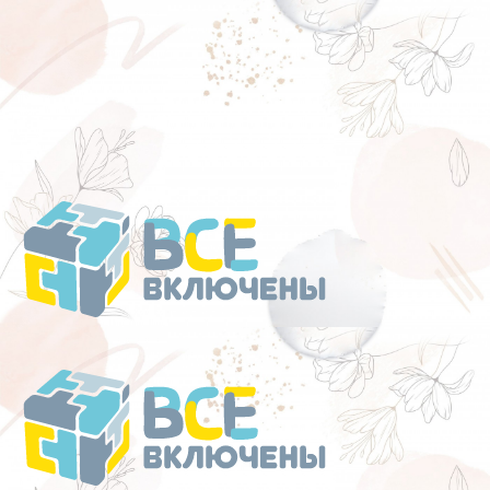
Перейти
к
содержанию