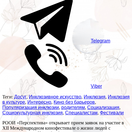
Telegram
Viber
Теги:
Досуг
,
Инклюзивное искусство
,
Инклюзия
,
Инклюзия
в культуре
,
Интересно
,
Кино без барьеров
,
Популяризация инклюзии
,
родителям
,
Социализация
,
Социокультурная инклюзия
,
Специалистам
,
Фестивали
РООИ «Перспектива» открывает прием заявок на участие в
XII Международном кинофестивале о жизни людей с