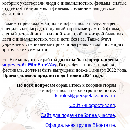
которых участвовали люди с инвалидностью, фильмы, снятые
студентами киношкол, и фильмы, созданные для детской
аудитории.
Помимо призовых мест, на кинофестивале предусмотрена
специальная награда за лучший короткометражный фильм,
снятый детской инклюзивной командой, в которой были как
дети с инвалидностью, так и дети без нее. Также будут
учреждены специальные призы и награды, в том числе приз
зрительских симпатий.
⇒ Все конкурсные работы
должны быть представлены
через сайт FilmFreeWay
. Все работы, присланные на
фестиваль, должны быть выпущены позже 1 января 2022 года.
Прием фильмов продлится до 1 июня 2024 года
.
По всем вопросам
обращайтесь к координаторам
кинофестиваля по электронной почте:
kinofest@perspektiva-inva.ru
.
Сайт кинофестиваля
.
Сайт для подачи работ на участие
.
Официальная группа ВКонтакте
.