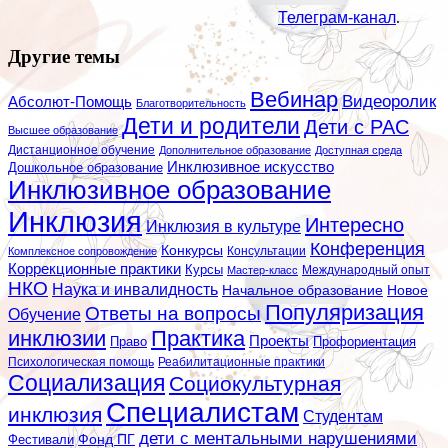
Телеграм-канал
.
Другие темы
Вебинар
Видеоролик
Абсолют-Помощь
Благотворительность
Дети и родители
Дети с РАС
Высшее образование
Дистанционное обучение
Дополнительное образование
Доступная среда
Инклюзивное искусство
Дошкольное образование
Инклюзивное образование
Инклюзия
Интересно
Инклюзия в культуре
Конференция
Конкурсы
Консультации
Комплексное сопровождение
Коррекционные практики
Курсы
Мастер-класс
Международный опыт
НКО
Наука и инвалидность
Начальное образование
Новое
Популяризация
Ответы на вопросы
Обучение
инклюзии
Практика
Проекты
Профориентация
Право
Психологическая помощь
Реабилитационные практики
Социализация
Социокультурная
Специалистам
инклюзия
Студентам
дети с ментальными нарушениями
Фестивали
Фонд ПГ