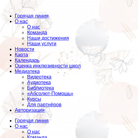
Горячая линия
О нас
О нас
Команда
Наши достижения
Наши услуги
Новости
Карта
Календарь
Оценка инклюзивности школ
Медиатека
Видеотека
Аудиотека
Библиотека
«Абсолют-Помощь»
Курсы
Для партнёров
Авторизация
Горячая линия
О нас
О нас
Команда