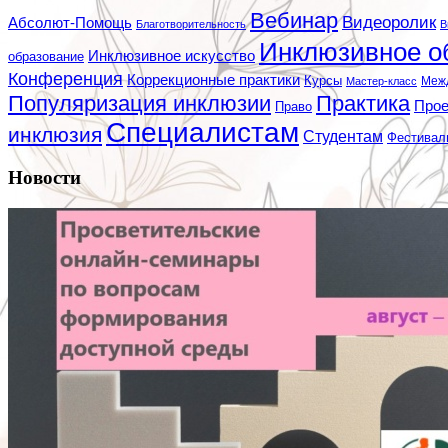
Вебинар
Видеоролик
Абсолют-Помощь
Благотворительность
В
Инклюзивное о
Инклюзивное искусство
образование
Конференция
Коррекционные практики
Курсы
Мастер-класс
Меж
Популяризация инклюзии
Практика
Про
Право
Специалистам
инклюзия
Студентам
Фестивал
Новости