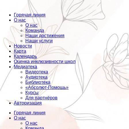
Горячая линия
О нас
О нас
Команда
Наши достижения
Наши услуги
Новости
Карта
Календарь
Оценка инклюзивности школ
Медиатека
Видеотека
Аудиотека
Библиотека
«Абсолют-Помощь»
Курсы
Для партнёров
Авторизация
Горячая линия
О нас
О нас
Команда