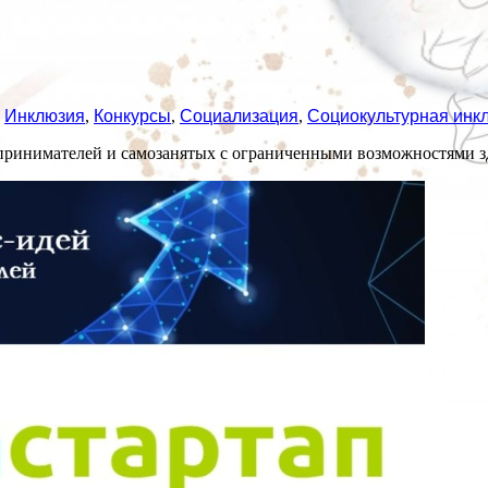
,
Инклюзия
,
Конкурсы
,
Социализация
,
Социокультурная инк
едпринимателей и самозанятых с ограниченными возможностями з