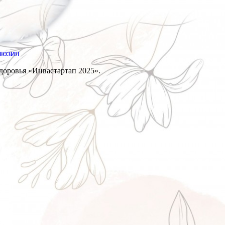
люзия
доровья «Инвастартап 2025».