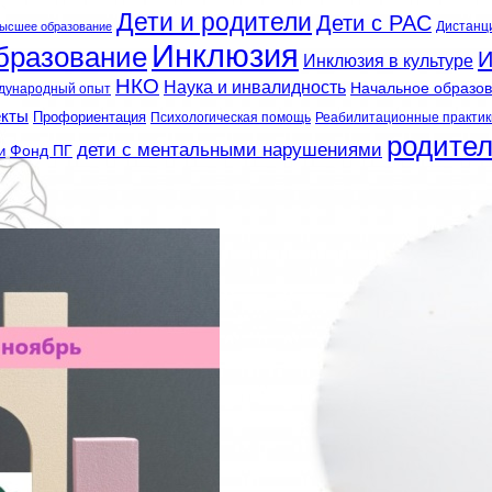
Дети и родители
Дети с РАС
Дистанц
ысшее образование
Инклюзия
бразование
И
Инклюзия в культуре
НКО
Наука и инвалидность
Начальное образо
дународный опыт
екты
Профориентация
Психологическая помощь
Реабилитационные практик
родите
дети с ментальными нарушениями
и
Фонд ПГ