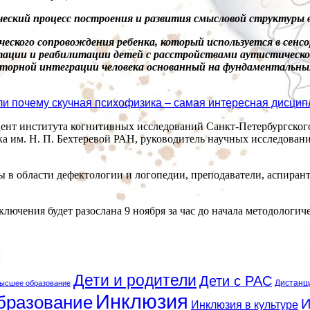
ческий процесс построения и развития смысловой структуры 
ического сопровождения ребенка, который используется в сенс
тации и реабилитации детей с расстройствами аутистическ
орной интеграции человека основанный на фундаментальных т
и почему скучная психофизика – самая интересная дисци
оцент института когнитивных исследований Санкт-Петербургског
ка им. Н. П. Бехтеревой РАН, руководитель научных исследова
 в области дефектологии и логопедии, преподаватели, аспирант
ключения будет разослана 9 ноября за час до начала методологи
Дети и родители
Дети с РАС
Дистанц
ысшее образование
Инклюзия
бразование
И
Инклюзия в культуре