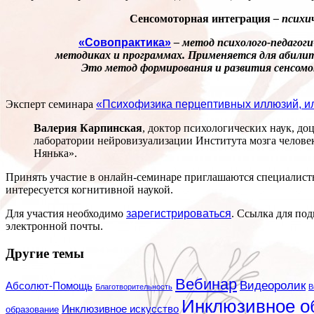
Сенсомоторная интеграция
– психи
«Совопрактика»
– метод психолого-педагог
методиках и программах. Применяется для абили
Это метод формирования и развития сенсомот
Эксперт семинара
«Психофизика перцептивных иллюзий, ил
Валерия Карпинская
, доктор психологических наук, д
лаборатории нейровизуализации Института мозга челове
Нянька».
Принять участие в онлайн-семинаре приглашаются специалисты
интересуется когнитивной наукой.
Для участия необходимо
зарегистрироваться
. Ссылка для под
электронной почты.
Другие темы
Вебинар
Видеоролик
Абсолют-Помощь
Благотворительность
В
Инклюзивное о
Инклюзивное искусство
образование