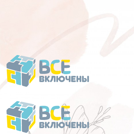
Перейти
к
содержанию