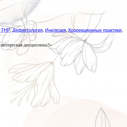
с ТНР
,
Дефектология
,
Инклюзия
,
Коррекционные практики
,
 интересная дисциплина?»