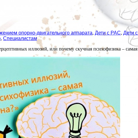
ажением опорно-двигательного аппарата
,
Дети с РАС
,
Дети 
р
,
Специалистам
перцептивных иллюзий, или почему скучная психофизика – самая