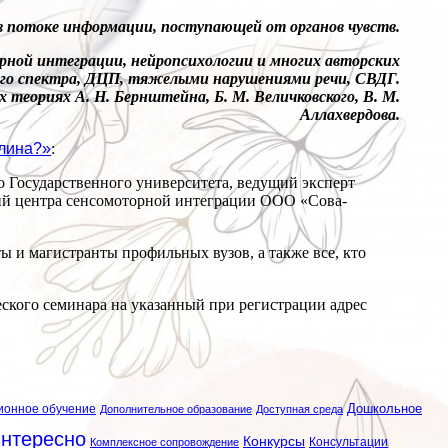
в потоке информации, поступающей от органов чувств.
орной интеграции, нейропсихологии и многих авторских
ого спектра, ДЦП, тяжелыми нарушениями речи, СВДГ.
еориях А. Н. Бернштейна, Б. М. Величковского, В. М.
Аллахвердова.
плина?»
:
о Государственного университета, ведущий эксперт
ний центра сенсомоторной интеграции ООО «Сова-
ы и магистранты профильных вузов, а также все, кто
ческого семинара на указанный при регистрации адрес
ионное обучение
Дошкольное
Дополнительное образование
Доступная среда
нтересно
Конкурсы
Консультации
Комплексное сопровождение