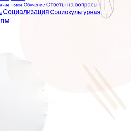
Ответы на вопросы
Обучение
вание
Новое
Социализация
Социокультурная
и
лям