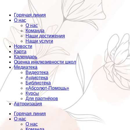
Горячая линия
О нас
О нас
Команда
Наши достижения
Наши услуги
Новости
Карта
Календарь
Оценка инклюзивности школ
Медиатека
Видеотека
Аудиотека
Библиотека
«Абсолют-Помощь»
Курсы
Для партнёров
Авторизация
Горячая линия
О нас
О нас
Команда