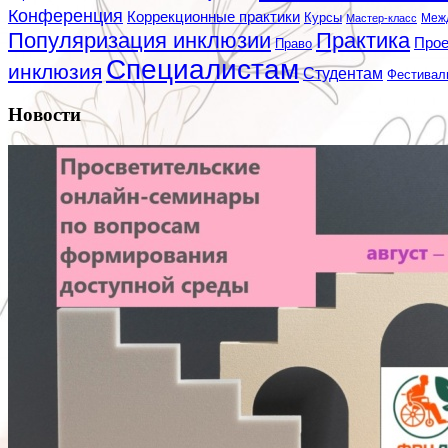
Конференция
Коррекционные практики
Курсы
Мастер-класс
Меж
Популяризация инклюзии
Практика
Про
Право
Специалистам
инклюзия
Студентам
Фестивал
Новости