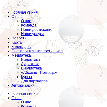
Горячая линия
О нас
О нас
Команда
Наши достижения
Наши услуги
Новости
Карта
Календарь
Оценка инклюзивности школ
Медиатека
Видеотека
Аудиотека
Библиотека
«Абсолют-Помощь»
Курсы
Для партнёров
Авторизация
Горячая линия
О нас
О нас
Команда