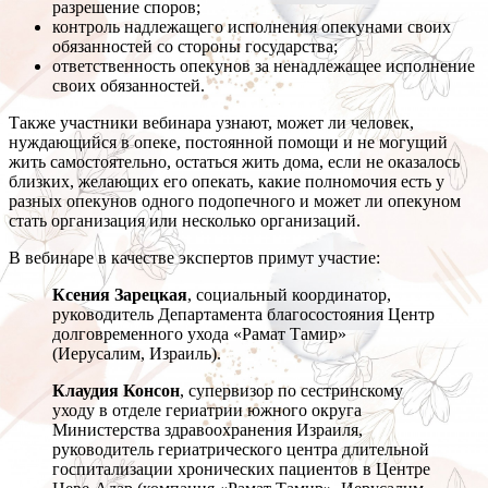
разрешение споров;
контроль надлежащего исполнения опекунами своих
обязанностей со стороны государства;
ответственность опекунов за ненадлежащее исполнение
своих обязанностей.
Также участники вебинара узнают, может ли человек,
нуждающийся в опеке, постоянной помощи и не могущий
жить самостоятельно, остаться жить дома, если не оказалось
близких, желающих его опекать, какие полномочия есть у
разных опекунов одного подопечного и может ли опекуном
стать организация или несколько организаций.
В вебинаре в качестве экспертов примут участие:
Ксения Зарецкая
, социальный координатор,
руководитель Департамента благосостояния Центр
долговременного ухода «Рамат Тамир»
(Иерусалим, Израиль).
Клаудия Консон
, супервизор по сестринскому
уходу в отделе гериатрии южного округа
Министерства здравоохранения Израиля,
руководитель гериатрического центра длительной
госпитализации хронических пациентов в Центре