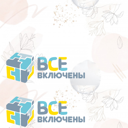
Перейти
к
содержанию