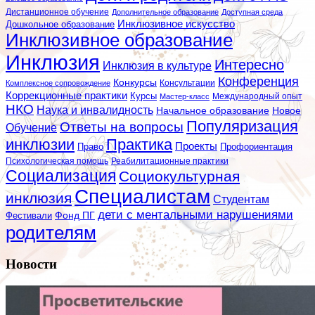
Дистанционное обучение
Дополнительное образование
Доступная среда
Инклюзивное искусство
Дошкольное образование
Инклюзивное образование
Инклюзия
Интересно
Инклюзия в культуре
Конференция
Конкурсы
Консультации
Комплексное сопровождение
Коррекционные практики
Курсы
Мастер-класс
Международный опыт
НКО
Наука и инвалидность
Начальное образование
Новое
Популяризация
Ответы на вопросы
Обучение
инклюзии
Практика
Проекты
Профориентация
Право
Психологическая помощь
Реабилитационные практики
Социализация
Социокультурная
Специалистам
инклюзия
Студентам
дети с ментальными нарушениями
Фестивали
Фонд ПГ
родителям
Новости