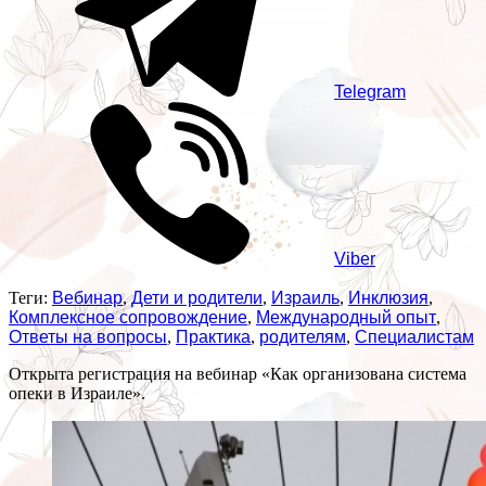
Telegram
Viber
Теги:
Вебинар
,
Дети и родители
,
Израиль
,
Инклюзия
,
Комплексное сопровождение
,
Международный опыт
,
Ответы на вопросы
,
Практика
,
родителям
,
Специалистам
Открыта регистрация на вебинар «Как организована система
опеки в Израиле».