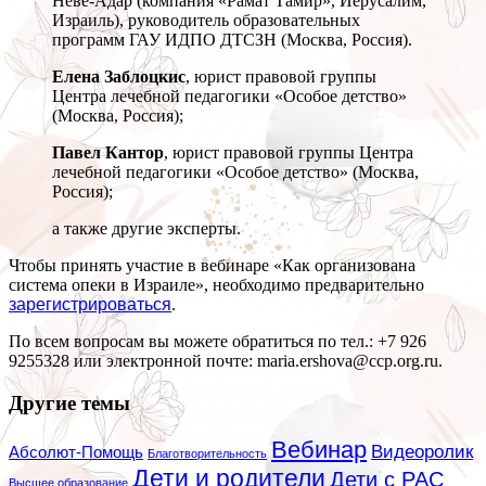
Неве-Адар (компания «Рамат Тамир», Иерусалим,
Израиль), руководитель образовательных
программ ГАУ ИДПО ДТСЗН (Москва, Россия).
Елена Заблоцкис
, юрист правовой группы
Центра лечебной педагогики «Особое детство»
(Москва, Россия);
Павел Кантор
, юрист правовой группы Центра
лечебной педагогики «Особое детство» (Москва,
Россия);
а также другие эксперты.
Чтобы принять участие в вебинаре «Как организована
система опеки в Израиле», необходимо предварительно
зарегистрироваться
.
По всем вопросам вы можете обратиться по тел.: +7 926
9255328 или электронной почте: maria.ershova@ccp.org.ru.
Другие темы
Вебинар
Видеоролик
Абсолют-Помощь
Благотворительность
Дети и родители
Дети с РАС
Высшее образование