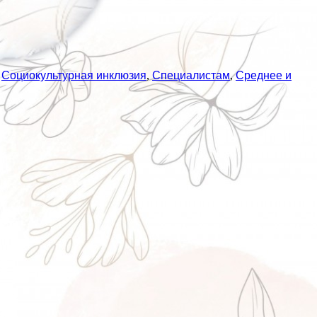
,
Социокультурная инклюзия
,
Специалистам
,
Среднее и