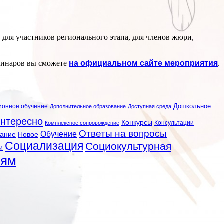
 для участников регионального этапа, для членов жюри,
ебинаров вы сможете
на официальном сайте мероприятия
.
ионное обучение
Дошкольное
Дополнительное образование
Доступная среда
нтересно
Конкурсы
Консультации
Комплексное сопровождение
Ответы на вопросы
Обучение
вание
Новое
Социализация
Социокультурная
и
лям