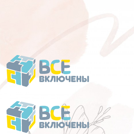
Перейти
к
содержанию