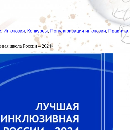
е
,
Инклюзия
,
Конкурсы
,
Популяризация инклюзии
,
Практика
ная школа России – 2024».