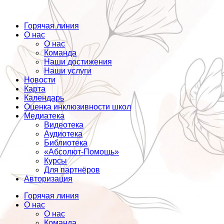
Горячая линия
О нас
О нас
Команда
Наши достижения
Наши услуги
Новости
Карта
Календарь
Оценка инклюзивности школ
Медиатека
Видеотека
Аудиотека
Библиотека
«Абсолют-Помощь»
Курсы
Для партнёров
Авторизация
Горячая линия
О нас
О нас
Команда