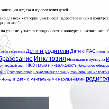
ганизации отдыха и оздоровления детей.
ьно для всех категорий участников, задействованных в конкурсе:
организаций.
у на участие, узнать все подробности о конкурсе и расписание в
Дети и родители
Дети с РАС
Дистанц
ысшее образование
Инклюзия
бразование
И
Инклюзия в культуре
НКО
Наука и инвалидность
Начальное образо
дународный опыт
екты
Профориентация
Психологическая помощь
Реабилитационные практик
родите
дети с ментальными нарушениями
и
Фонд ПГ