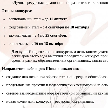
«Лучшая ресурсная организация по развитию инклюзивно
Этапы конкурса
:
→ региональный этап –
до 15 августа
;
→ федеральный этап –
с 4 сентября по 18 октября
;
→ заочная часть –
с 4 по 25 сентября
;
→ очная часть –
с 16 по 18 октября
.
Для лучшей подготовки к конкурсным испытаниям учас
вебинаров этого года выступят победители конкурса пр
среды в разных образовательных организациях, задать св
Направления вебинаров Школы инклюзии
:
• создание инклюзивной образовательной среды в общеобразов
• представление практик и педагогических технологий на осно
• сетевое взаимодействие образовательной организации как м
• новая номинация конкурса – ресурсная организация;