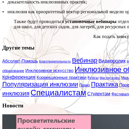
• доказательность инклюзивных практик;
• инклюзия как приоритетный вектор региональной модели ор
Также будут проводиться
установочные вебинары
отдел
для школ, для детских садов, для лагерей, для ресурсных 
Как подать заявк
Другие темы
Вебинар
Видеоролик
Абсолют-Помощь
Благотворительность
В
Инклюзивное о
Инклюзивное искусство
образование
Конференция
Коррекционные практики
Курсы
Мастер-класс
Меж
Популяризация инклюзии
Практика
Про
Право
Специалистам
инклюзия
Студентам
Фестивал
Новости