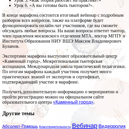
Урок 5. «Как теория работает на практике?»
Урок 6. «А вы готовы быть тьютором?».
В конце марафона состоится итоговый вебинар с подробным
разбором всех вопросов, также на платформе будет
функционировать онлайн-чат участников, где вы сможете
обсуждать любые вопросы. На ваши вопросы ответит тьютор,
член правления московского отделения МТА, лектор МГПУ и
Института Образования НИУ ВШЭ Максим Владимирович
Буланов.
Экспертами марафона выступают образовательный центр
«Каменный город», Межрегиональная тьюторская
ассоциация, Международная школа практической педагогики.
По итогам марафона каждый участник получает много
практических знаний от экспертов и сертификат,
подтверждающий участие в марафоне.
Получить дополнительную информацию о мероприятии и
пройти регистрацию можно на официальном сайте
образовательного центра
«Каменный город»
.
Другие темы
Вебинар
Видеоролик
Абсолют-Помощь
Благотворительность