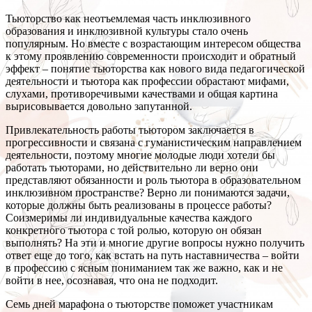
Тьюторство как неотъемлемая часть инклюзивного
образования и инклюзивной культуры стало очень
популярным. Но вместе с возрастающим интересом общества
к этому проявлению современности происходит и обратный
эффект – понятие тьюторства как нового вида педагогической
деятельности и тьютора как профессии обрастают мифами,
слухами, противоречивыми качествами и общая картина
вырисовывается довольно запутанной.
Привлекательность работы тьютором заключается в
прогрессивности и связана с гуманистическим направлением
деятельности, поэтому многие молодые люди хотели бы
работать тьюторами, но действительно ли верно они
представляют обязанности и роль тьютора в образовательном
инклюзивном пространстве? Верно ли понимаются задачи,
которые должны быть реализованы в процессе работы?
Соизмеримы ли индивидуальные качества каждого
конкретного тьютора с той ролью, которую он обязан
выполнять? На эти и многие другие вопросы нужно получить
ответ еще до того, как встать на путь наставничества – войти
в профессию с ясным пониманием так же важно, как и не
войти в нее, осознавая, что она не подходит.
Семь дней марафона о тьюторстве поможет участникам