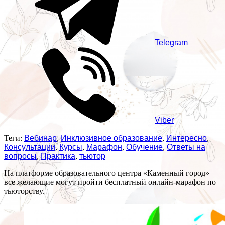
Telegram
Viber
Теги:
Вебинар
,
Инклюзивное образование
,
Интересно
,
Консультации
,
Курсы
,
Марафон
,
Обучение
,
Ответы на
вопросы
,
Практика
,
тьютор
На платформе образовательного центра «Каменный город»
все желающие могут пройти бесплатный онлайн-марафон по
тьюторству.