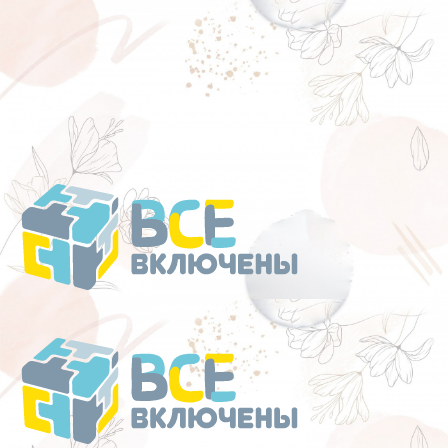
Перейти
к
содержанию