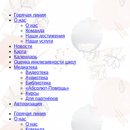
Горячая линия
О нас
О нас
Команда
Наши достижения
Наши услуги
Новости
Карта
Календарь
Оценка инклюзивности школ
Медиатека
Видеотека
Аудиотека
Библиотека
«Абсолют-Помощь»
Курсы
Для партнёров
Авторизация
Горячая линия
О нас
О нас
Команда