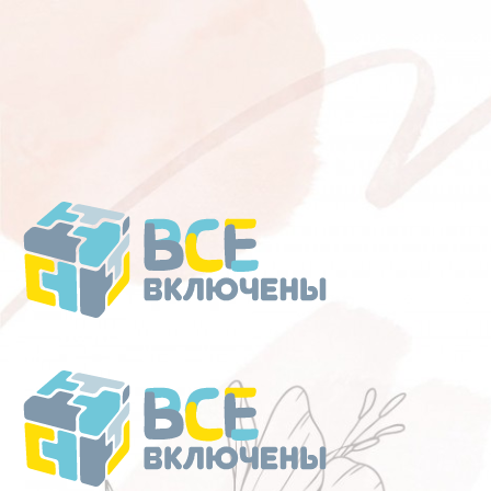
Перейти
к
содержанию