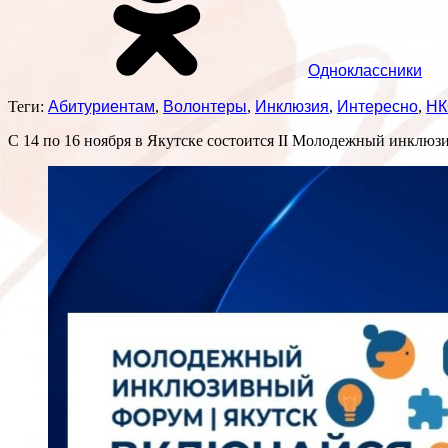
Одноклассники
Теги:
Абитуриентам
,
Волонтеры
,
Инклюзия
,
Интересно
,
НК
С 14 по 16 ноября в Якутске состоится II Молодежный инклю