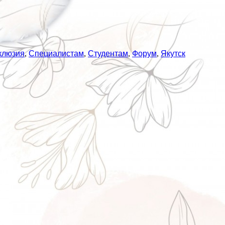
клюзия
,
Специалистам
,
Студентам
,
Форум
,
Якутск