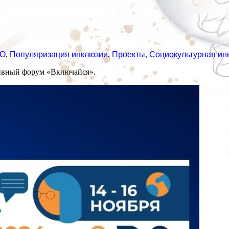
О
,
Популяризация инклюзии
,
Проекты
,
Социокультурная ин
зивный форум «Включайся».