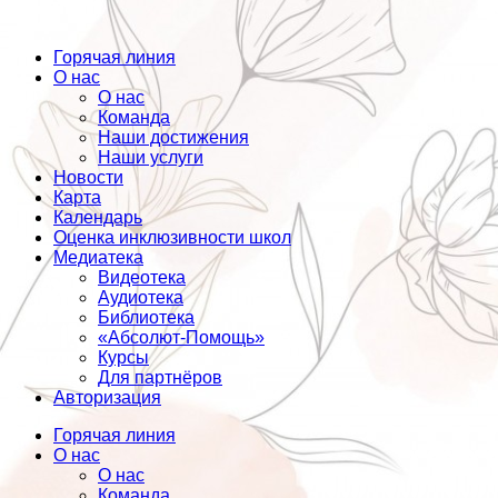
Горячая линия
О нас
О нас
Команда
Наши достижения
Наши услуги
Новости
Карта
Календарь
Оценка инклюзивности школ
Медиатека
Видеотека
Аудиотека
Библиотека
«Абсолют-Помощь»
Курсы
Для партнёров
Авторизация
Горячая линия
О нас
О нас
Команда