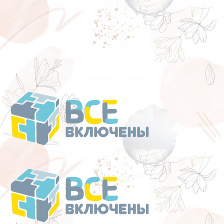
Перейти
к
содержанию