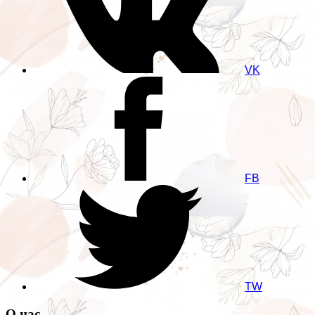
VK
FB
TW
О нас