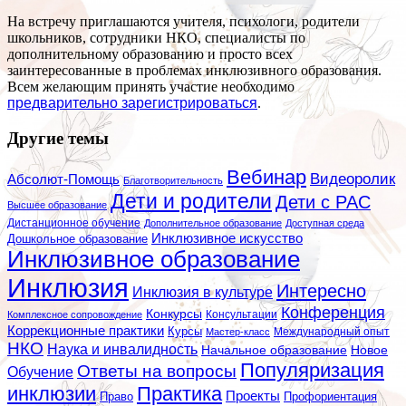
На встречу приглашаются учителя, психологи, родители
школьников, сотрудники НКО, специалисты по
дополнительному образованию и просто всех
заинтересованные в проблемах инклюзивного образования.
Всем желающим принять участие необходимо
предварительно зарегистрироваться
.
Другие темы
Вебинар
Видеоролик
Абсолют-Помощь
Благотворительность
Дети и родители
Дети с РАС
Высшее образование
Дистанционное обучение
Дополнительное образование
Доступная среда
Инклюзивное искусство
Дошкольное образование
Инклюзивное образование
Инклюзия
Интересно
Инклюзия в культуре
Конференция
Конкурсы
Консультации
Комплексное сопровождение
Коррекционные практики
Курсы
Мастер-класс
Международный опыт
НКО
Наука и инвалидность
Начальное образование
Новое
Популяризация
Ответы на вопросы
Обучение
инклюзии
Практика
Проекты
Профориентация
Право