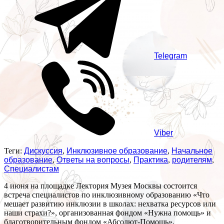
Telegram
Viber
Теги:
Дискуссия
,
Инклюзивное образование
,
Начальное
образование
,
Ответы на вопросы
,
Практика
,
родителям
,
Специалистам
4 июня на площадке Лектория Музея Москвы состоится
встреча специалистов по инклюзивному образованию «Что
мешает развитию инклюзии в школах: нехватка ресурсов или
наши страхи?», организованная фондом «Нужна помощь» и
благотворительным фондом «Абсолют-Помощь».