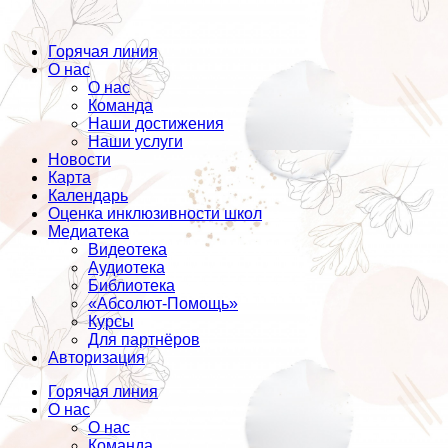
Горячая линия
О нас
О нас
Команда
Наши достижения
Наши услуги
Новости
Карта
Календарь
Оценка инклюзивности школ
Медиатека
Видеотека
Аудиотека
Библиотека
«Абсолют-Помощь»
Курсы
Для партнёров
Авторизация
Горячая линия
О нас
О нас
Команда