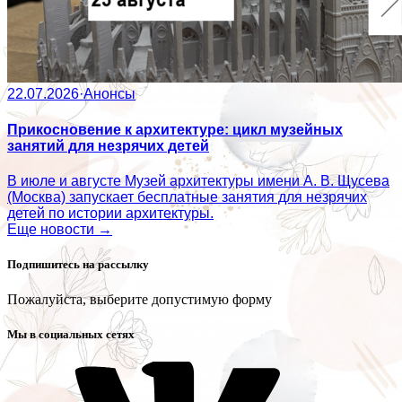
22.07.2026
·
Анонсы
Прикосновение к архитектуре: цикл музейных
занятий для незрячих детей
В июле и августе Музей архитектуры имени А. В. Щусева
(Москва) запускает бесплатные занятия для незрячих
детей по истории архитектуры.
Еще новости →
Подпишитесь на рассылку
Пожалуйста, выберите допустимую форму
Мы в социальных сетях