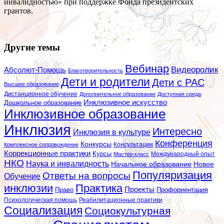
инвалидностью» при поддержке Фонда президентских
грантов.
Другие темы
Вебинар
Видеоролик
Абсолют-Помощь
Благотворительность
Дети и родители
Дети с РАС
Высшее образование
Дистанционное обучение
Дополнительное образование
Доступная среда
Инклюзивное искусство
Дошкольное образование
Инклюзивное образование
Инклюзия
Интересно
Инклюзия в культуре
Конференция
Конкурсы
Консультации
Комплексное сопровождение
Коррекционные практики
Курсы
Мастер-класс
Международный опыт
НКО
Наука и инвалидность
Начальное образование
Новое
Популяризация
Ответы на вопросы
Обучение
инклюзии
Практика
Проекты
Профориентация
Право
Психологическая помощь
Реабилитационные практики
Социализация
Социокультурная