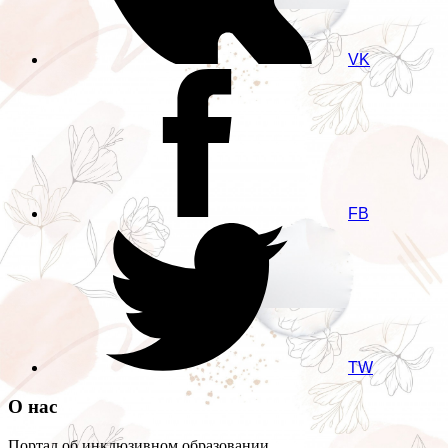
VK
FB
TW
О нас
Портал об инклюзивном образовании