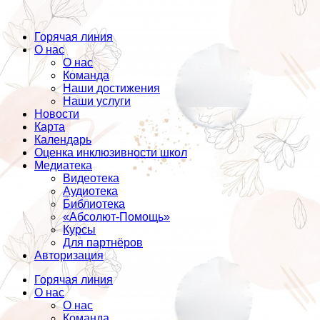
Горячая линия
О нас
О нас
Команда
Наши достижения
Наши услуги
Новости
Карта
Календарь
Оценка инклюзивности школ
Медиатека
Видеотека
Аудиотека
Библиотека
«Абсолют-Помощь»
Курсы
Для партнёров
Авторизация
Горячая линия
О нас
О нас
Команда