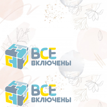
Перейти
к
содержанию