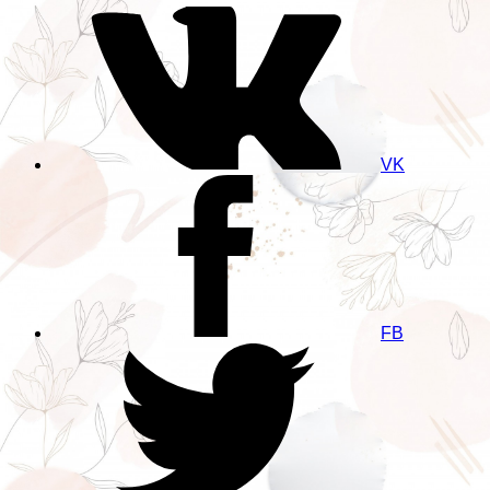
VK
FB