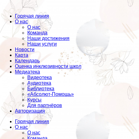
Горячая линия
О нас
О нас
Команда
Наши достижения
Наши услуги
Новости
Карта
Календарь
Оценка инклюзивности школ
Медиатека
Видеотека
Аудиотека
Библиотека
«Абсолют-Помощь»
Курсы
Для партнёров
Авторизация
Горячая линия
О нас
О нас
Команда