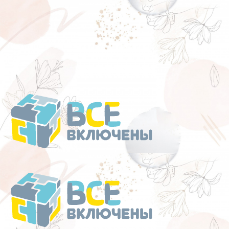
Перейти
к
содержанию