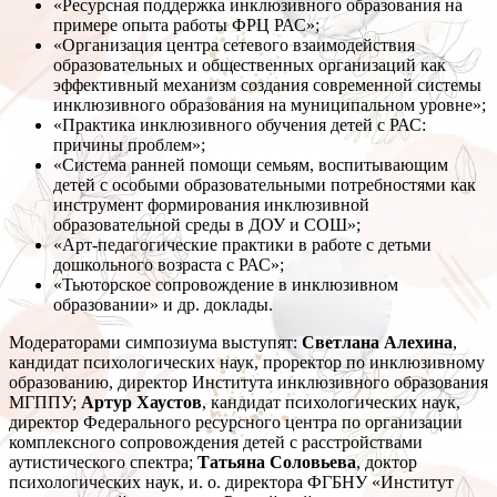
«Ресурсная поддержка инклюзивного образования на
примере опыта работы ФРЦ РАС»;
«Организация центра сетевого взаимодействия
образовательных и общественных организаций как
эффективный механизм создания современной системы
инклюзивного образования на муниципальном уровне»;
«Практика инклюзивного обучения детей с РАС:
причины проблем»;
«Система ранней помощи семьям, воспитывающим
детей с особыми образовательными потребностями как
инструмент формирования инклюзивной
образовательной среды в ДОУ и СОШ»;
«Арт-педагогические практики в работе с детьми
дошкольного возраста с РАС»;
«Тьюторское сопровождение в инклюзивном
образовании» и др. доклады.
Модераторами симпозиума выступят:
Светлана Алехина
,
кандидат психологических наук, проректор по инклюзивному
образованию, директор Института инклюзивного образования
МГППУ;
Артур Хаустов
, кандидат психологических наук,
директор Федерального ресурсного центра по организации
комплексного сопровождения детей с расстройствами
аутистического спектра;
Татьяна Соловьева
, доктор
психологических наук, и. о. директора ФГБНУ «Институт