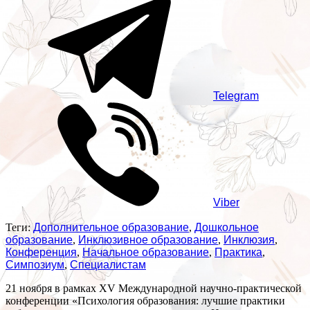
Telegram
Viber
Теги:
Дополнительное образование
,
Дошкольное
образование
,
Инклюзивное образование
,
Инклюзия
,
Конференция
,
Начальное образование
,
Практика
,
Симпозиум
,
Специалистам
21 ноября в рамках XV Международной научно-практической
конференции «Психология образования: лучшие практики