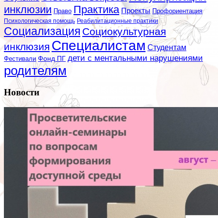
инклюзии
Практика
Проекты
Профориентация
Право
Психологическая помощь
Реабилитационные практики
Социализация
Социокультурная
Специалистам
инклюзия
Студентам
дети с ментальными нарушениями
Фестивали
Фонд ПГ
родителям
Новости