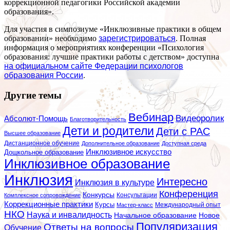
коррекционной педагогики Российской академии
образования».
Для участия в симпозиуме «Инклюзивные практики в общем
образовании» необходимо
зарегистрироваться
. Полная
информация о мероприятиях конференции «Психология
образования: лучшие практики работы с детством» доступна
на официальном сайте Федерации психологов
образования России
.
Другие темы
Вебинар
Видеоролик
Абсолют-Помощь
Благотворительность
Дети и родители
Дети с РАС
Высшее образование
Дистанционное обучение
Дополнительное образование
Доступная среда
Инклюзивное искусство
Дошкольное образование
Инклюзивное образование
Инклюзия
Интересно
Инклюзия в культуре
Конференция
Конкурсы
Консультации
Комплексное сопровождение
Коррекционные практики
Курсы
Мастер-класс
Международный опыт
НКО
Наука и инвалидность
Начальное образование
Новое
Популяризация
Ответы на вопросы
Обучение