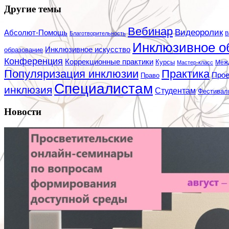
Другие темы
Вебинар
Видеоролик
Абсолют-Помощь
Благотворительность
В
Инклюзивное о
Инклюзивное искусство
образование
Конференция
Коррекционные практики
Курсы
Мастер-класс
Меж
Популяризация инклюзии
Практика
Про
Право
Специалистам
инклюзия
Студентам
Фестивал
Новости