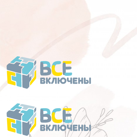
Перейти
к
содержанию