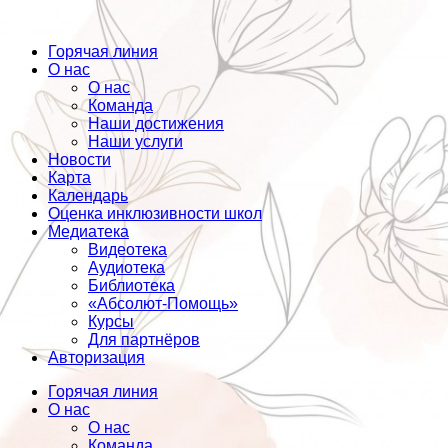
Горячая линия
О нас
О нас
Команда
Наши достижения
Наши услуги
Новости
Карта
Календарь
Оценка инклюзивности школ
Медиатека
Видеотека
Аудиотека
Библиотека
«Абсолют-Помощь»
Курсы
Для партнёров
Авторизация
Горячая линия
О нас
О нас
Команда