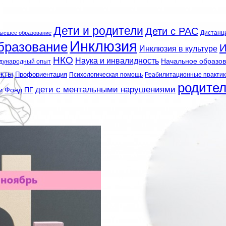
Дети и родители
Дети с РАС
Дистанц
ысшее образование
Инклюзия
бразование
И
Инклюзия в культуре
НКО
Наука и инвалидность
Начальное образо
дународный опыт
екты
Профориентация
Психологическая помощь
Реабилитационные практик
родите
дети с ментальными нарушениями
и
Фонд ПГ