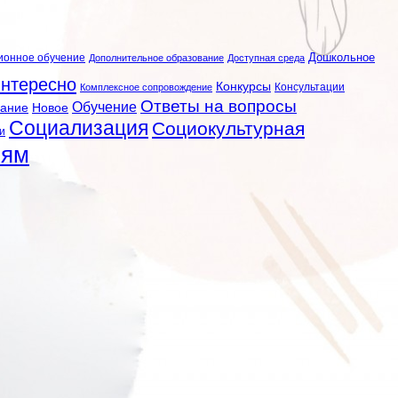
ионное обучение
Дошкольное
Дополнительное образование
Доступная среда
нтересно
Конкурсы
Консультации
Комплексное сопровождение
Ответы на вопросы
Обучение
вание
Новое
Социализация
Социокультурная
и
лям