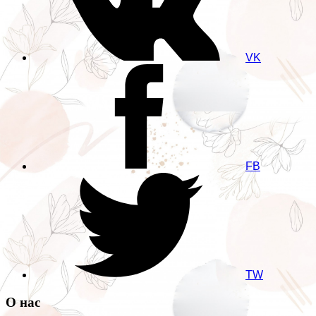
VK
FB
TW
О нас