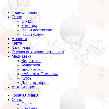
Горячая линия
О нас
О нас
Команда
Наши достижения
Наши услуги
Новости
Карта
Календарь
Оценка инклюзивности школ
Медиатека
Видеотека
Аудиотека
Библиотека
«Абсолют-Помощь»
Курсы
Для партнёров
Авторизация
Горячая линия
О нас
О нас
Команда