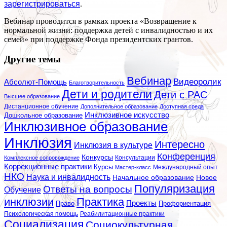
зарегистрироваться
.
Вебинар проводится в рамках проекта «Возвращение к
нормальной жизни: поддержка детей с инвалидностью и их
семей» при поддержке Фонда президентских грантов.
Другие темы
Вебинар
Видеоролик
Абсолют-Помощь
Благотворительность
Дети и родители
Дети с РАС
Высшее образование
Дистанционное обучение
Дополнительное образование
Доступная среда
Инклюзивное искусство
Дошкольное образование
Инклюзивное образование
Инклюзия
Интересно
Инклюзия в культуре
Конференция
Конкурсы
Консультации
Комплексное сопровождение
Коррекционные практики
Курсы
Мастер-класс
Международный опыт
НКО
Наука и инвалидность
Начальное образование
Новое
Популяризация
Ответы на вопросы
Обучение
инклюзии
Практика
Проекты
Профориентация
Право
Психологическая помощь
Реабилитационные практики
Социализация
Социокультурная