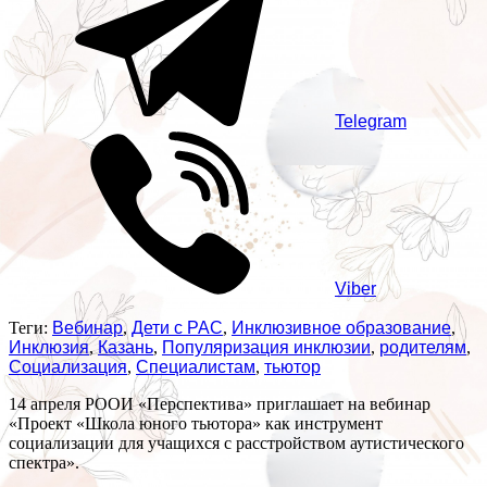
Telegram
Viber
Теги:
Вебинар
,
Дети с РАС
,
Инклюзивное образование
,
Инклюзия
,
Казань
,
Популяризация инклюзии
,
родителям
,
Социализация
,
Специалистам
,
тьютор
14 апреля РООИ «Перспектива» приглашает на вебинар
«Проект «Школа юного тьютора» как инструмент
социализации для учащихся с расстройством аутистического
спектра».