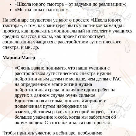
«Школа юного тьютора – от задумки до реализации»;
«Мечты юных тьюторов».
На вебинаре слушатели узнают о проекте «Школа юного
тьютора», о том, как заинтересовать участников команды
проекта, как прокачать эмоциональный интеллект у учащихся
средних классов школы, как проект способствует
социализации учащихся с расстройством аутистического
спектра, и мн. др.
Марина Магер
:
«Очень важно понимать, что наши ученики с
расстройством аутистического спектра нужны
нейротипичным детям не меньше, чем детям с РАС
на определенном этапе жизни нужна
нейротипичная среда, и влияние одних ребят на
других в данном случае очень сильное.
Единственная аксиома, понятная априори и
подмеченная путем наблюдения за
взаимодействием разных категорий людей, – это
большее уважение к себе, когда мы заботимся об
окружающих. С этого начинался наш проект».
Чтобы принять участие в вебинаре, необходимо