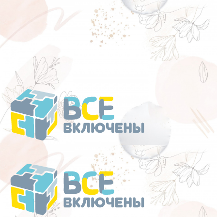
Перейти
к
содержанию