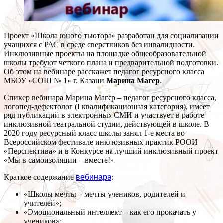
Проект «Школа юного тьютора» разработан для социализации
учащихся с РАС в среде сверстников без инвалидности.
Инклюзивные проекты на площадке общеобразовательной
школы требуют четкого плана и предварительной подготовки.
Об этом на вебинаре расскажет педагог ресурсного класса
МБОУ «СОШ № 1» г. Казани
Марина Магер
.
Спикер вебинара Марина Магер – педагог ресурсного класса,
логопед-дефектолог (I квалификационная категория), имеет
ряд публикаций в электронных СМИ и участвует в работе
инклюзивной театральной студии, действующей в школе. В
2020 году ресурсный класс школы занял 1-е места во
Всероссийском фестивале инклюзивных практик РООИ
«Перспектива» и в Конкурсе на лучший инклюзивный проект
«Мы в самоизоляции – вместе!»
Краткое содержание
вебинара
:
«Школы мечты – мечты учеников, родителей и
учителей»;
«Эмоциональный интеллект – как его прокачать у
учеников»;