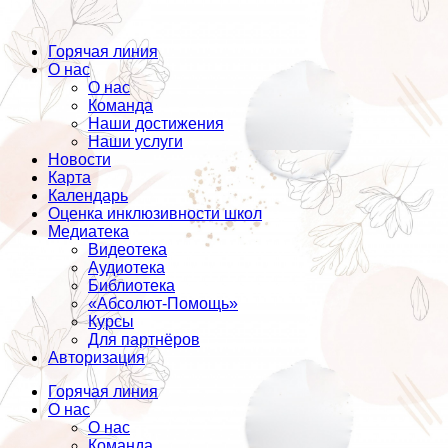
Горячая линия
О нас
О нас
Команда
Наши достижения
Наши услуги
Новости
Карта
Календарь
Оценка инклюзивности школ
Медиатека
Видеотека
Аудиотека
Библиотека
«Абсолют-Помощь»
Курсы
Для партнёров
Авторизация
Горячая линия
О нас
О нас
Команда