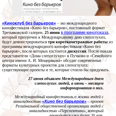
«Киноклуб без барьеров»
– эхо международного
кинофестиваля «Кино без барьеров», постоянный формат
Третьяковской галереи.
25 июня
в программе кинопоказа
,
который приурочен к Международному дню слепоглухих,
будут демонстрироваться
три короткометражные работы
из
программы международного кинофестиваля «Кино без
барьеров», после которых состоится
дискуссия
. После показа
представители «Дома слепоглухих» в Пучково и «Семейного
центра имени А. И. Мещерякова» обсудят современные
форматы культурных проектов для слепоглухих:
существующие проекты и те, которые стоило бы придумать.
27 июня объявлен Международным днем
слепоглухих людей, а июнь – месяцем
информирования о них.
Международный кинофестиваль о жизни людей с
инвалидностью
«Кино без барьеров»
–
проект
Региональной общественной организации людей с
инвалидностью «Перспектива», который
проводится уже более 20 лет.