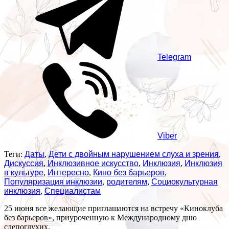
Telegram
Viber
Теги:
Даты
,
Дети с двойным нарушением слуха и зрения
,
Дискуссия
,
Инклюзивное искусство
,
Инклюзия
,
Инклюзия
в культуре
,
Интересно
,
Кино без барьеров
,
Популяризация инклюзии
,
родителям
,
Социокультурная
инклюзия
,
Специалистам
25 июня все желающие приглашаются на встречу «Киноклуба
без барьеров», приуроченную к Международному дню
слепоглухих.