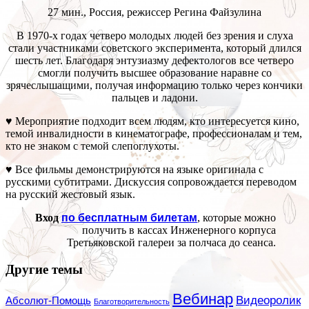
27 мин., Россия, режиссер Регина Файзулина
В 1970-х годах четверо молодых людей без зрения и слуха
стали участниками советского эксперимента, который длился
шесть лет. Благодаря энтузиазму дефектологов все четверо
смогли получить высшее образование наравне со
зрячеслышащими, получая информацию только через кончики
пальцев и ладони.
♥ Мероприятие подходит всем людям, кто интересуется кино,
темой инвалидности в кинематографе, профессионалам и тем,
кто не знаком с темой слепоглухоты.
♥ Все фильмы демонстрируются на языке оригинала с
русскими субтитрами. Дискуссия сопровождается переводом
на русский жестовый язык.
Вход
по бесплатным билетам
, которые можно
получить в кассах Инженерного корпуса
Третьяковской галереи за полчаса до сеанса.
Другие темы
Вебинар
Видеоролик
Абсолют-Помощь
Благотворительность