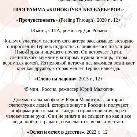
ПРОГРАММА «КИНОКЛУБА БЕЗ БАРЬЕРОВ»
:
«Прочувствовать»
(Feeling Through), 2020 г., 12+
18 мин., США, режиссер Даг Роланд
Фильм с участием слепоглухого актера рассказывает историю
о взрослении Терика, подростка, слоняющегося по улицам
Нью-Йорка и ищущего ночлег. Он встречает Арти,
слепоглухого мужчину, которому нужна помощь, чтобы
вернуться домой. Из неловкой встречи незнакомцев возникает
крепкая дружба, которая меняет Терика навсегда.
«Слово на ладони»
, 2015 г., 12+
45 мин., Россия, режиссер Юрий Малюгин
Документальный фильм Юрия Малюгина – истории
слепоглухих людей, которые живут в России и получают
информацию только из каждого прикосновения, через
человеческие руки. Они не видят и не слышат, но как и все
люди, любят, страдают, сомневаются, верят и мечтают.
«Ослеп и оглох в детстве»
, 2022 г., 12+