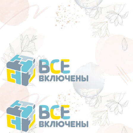
Перейти
к
содержанию