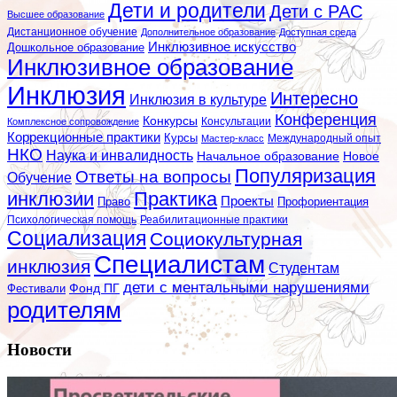
Дети и родители
Дети с РАС
Высшее образование
Дистанционное обучение
Дополнительное образование
Доступная среда
Инклюзивное искусство
Дошкольное образование
Инклюзивное образование
Инклюзия
Интересно
Инклюзия в культуре
Конференция
Конкурсы
Консультации
Комплексное сопровождение
Коррекционные практики
Курсы
Мастер-класс
Международный опыт
НКО
Наука и инвалидность
Начальное образование
Новое
Популяризация
Ответы на вопросы
Обучение
инклюзии
Практика
Проекты
Профориентация
Право
Психологическая помощь
Реабилитационные практики
Социализация
Социокультурная
Специалистам
инклюзия
Студентам
дети с ментальными нарушениями
Фестивали
Фонд ПГ
родителям
Новости