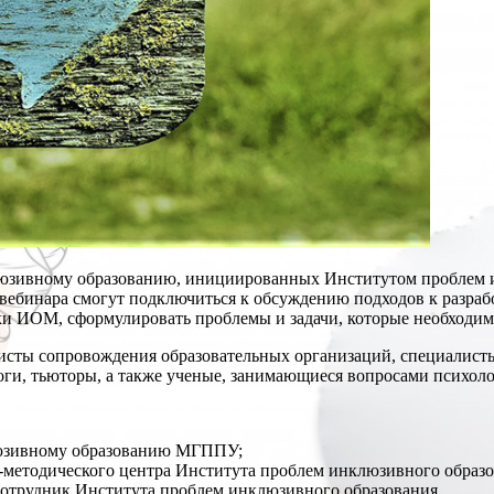
клюзивному образованию, инициированных Институтом проблем
вебинара смогут подключиться к обсуждению подходов к разраб
ки ИОМ, сформулировать проблемы и задачи, которые необходим
листы сопровождения образовательных организаций, специалист
ги, тьюторы, а также ученые, занимающиеся вопросами психоло
нклюзивному образованию МГППУ;
но-методического центра Института проблем инклюзивного образо
сотрудник Института проблем инклюзивного образования.