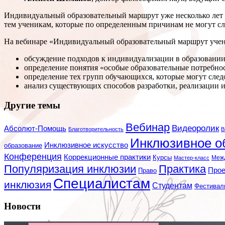
Индивидуальный образовательный маршрут уже несколько лет 
тем ученикам, которые по определенным причинам не могут с
На вебинаре «Индивидуальный образовательный маршрут учен
обсуждение подходов к индивидуализации в образовании
определение понятия «особые образовательные потребно
определение тех групп обучающихся, которые могут сле
анализ существующих способов разработки, реализации 
Другие темы
Вебинар
Видеоролик
Абсолют-Помощь
Благотворительность
В
Инклюзивное о
Инклюзивное искусство
образование
Конференция
Коррекционные практики
Курсы
Мастер-класс
Меж
Популяризация инклюзии
Практика
Про
Право
Специалистам
инклюзия
Студентам
Фестивал
Новости