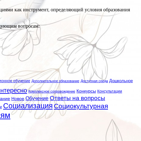
циями как инструмент, определяющий условия образования
едующим вопросам:
ионное обучение
Дошкольное
Дополнительное образование
Доступная среда
нтересно
Конкурсы
Консультации
Комплексное сопровождение
Ответы на вопросы
Обучение
вание
Новое
Социализация
Социокультурная
и
лям