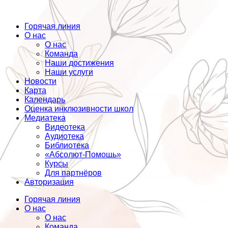
Горячая линия
О нас
О нас
Команда
Наши достижения
Наши услуги
Новости
Карта
Календарь
Оценка инклюзивности школ
Медиатека
Видеотека
Аудиотека
Библиотека
«Абсолют-Помощь»
Курсы
Для партнёров
Авторизация
Горячая линия
О нас
О нас
Команда