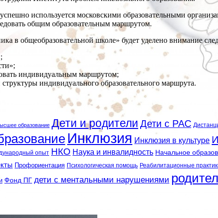
успешно используется московскими образовательными организа
ледовать общим образовательным маршрутом.
ика в общеобразовательной школе» будет уделено внимание сл
;
сти»;
довать индивидуальным маршрутом;
и структуры индивидуального образовательного маршрута.
Дети и родители
Дети с РАС
Дистанц
ысшее образование
Инклюзия
бразование
И
Инклюзия в культуре
НКО
Наука и инвалидность
Начальное образо
дународный опыт
екты
Профориентация
Психологическая помощь
Реабилитационные практик
родите
дети с ментальными нарушениями
и
Фонд ПГ