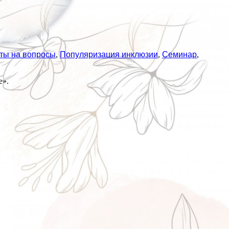
ты на вопросы
,
Популяризация инклюзии
,
Семинар
,
е».