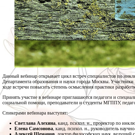
Данный вебинар открывает цикл встреч специалистов по ин
Департамента образования и науки города Москвы. Участники 
ходе встречи повысить степень осмысления практики разработ
Принять участие в вебинаре приглашаются педагоги и специа
социальной помощи, преподаватели и студенты МГППУ, педаго
Спикерами вебинара выступят:
Светлана Алехина
, канд. психол. н., проректор по и
Елена Самсонова
, канд. психол. н., руководитель науч
Алексей Шеманов
, доктор философских наук, ведущий 