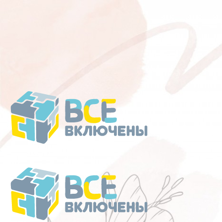
Перейти
к
содержанию