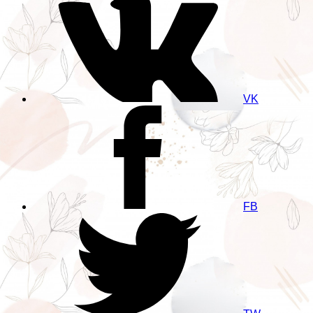
VK
FB