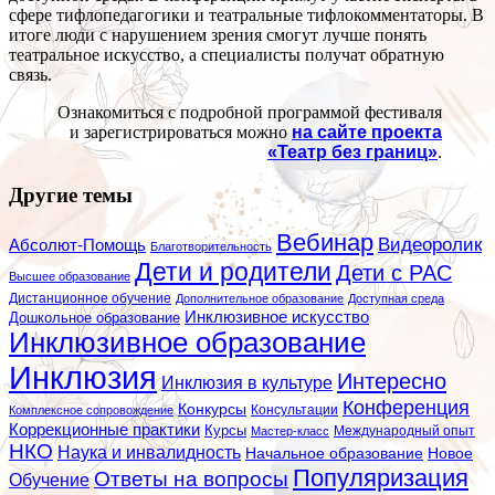
сфере тифлопедагогики и театральные тифлокомментаторы. В
итоге люди с нарушением зрения смогут лучше понять
театральное искусство, а специалисты получат обратную
связь.
Ознакомиться с подробной программой фестиваля
и зарегистрироваться можно
на сайте проекта
«Театр без границ»
.
Другие темы
Вебинар
Видеоролик
Абсолют-Помощь
Благотворительность
Дети и родители
Дети с РАС
Высшее образование
Дистанционное обучение
Дополнительное образование
Доступная среда
Инклюзивное искусство
Дошкольное образование
Инклюзивное образование
Инклюзия
Интересно
Инклюзия в культуре
Конференция
Конкурсы
Консультации
Комплексное сопровождение
Коррекционные практики
Курсы
Мастер-класс
Международный опыт
НКО
Наука и инвалидность
Начальное образование
Новое
Популяризация
Ответы на вопросы
Обучение