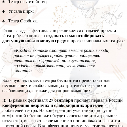
♠ Театр на Литейном;
♠ Упсала цирк;
♠ Театр Особняк.
Главная задача фестиваля перекликается с задачей проекта
«Театр без границ» –
создавать и масштабировать
доступную инклюзивную среду
в профессиональных театрах:
«Когда спектакль смотрят вместе разные люди,
растет не только продвинутое сообщество
театральных зрителей, но и гуманизация,
создается инклюзивность, увеличивается
эмпатия».
Большую часть мест театры
бесплатно
предоставят для
неслышащих и слабослышащих зрителей, незрячих и
слабовидящих, а также для сопровождающих.
!!!
В рамках фестиваля
27 сентября
пройдет первая в России
конференция незрячих и слабовидящих зрителей
,
любителей театра. На конференции участники смогут в
комфортной обстановке обсудить спектакли и театральное
искусство, высказать свое мнение о постановках и развитии
доступной среды. В конференции примут участие эксперты в