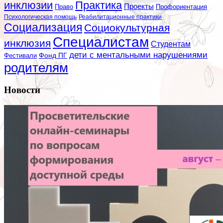
инклюзии
Практика
Проекты
Профориентация
Право
Психологическая помощь
Реабилитационные практики
Социализация
Социокультурная
Специалистам
инклюзия
Студентам
дети с ментальными нарушениями
Фестивали
Фонд ПГ
родителям
Новости