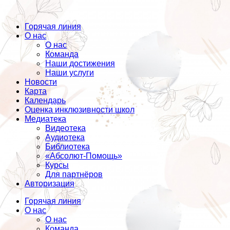
Горячая линия
О нас
О нас
Команда
Наши достижения
Наши услуги
Новости
Карта
Календарь
Оценка инклюзивности школ
Медиатека
Видеотека
Аудиотека
Библиотека
«Абсолют-Помощь»
Курсы
Для партнёров
Авторизация
Горячая линия
О нас
О нас
Команда