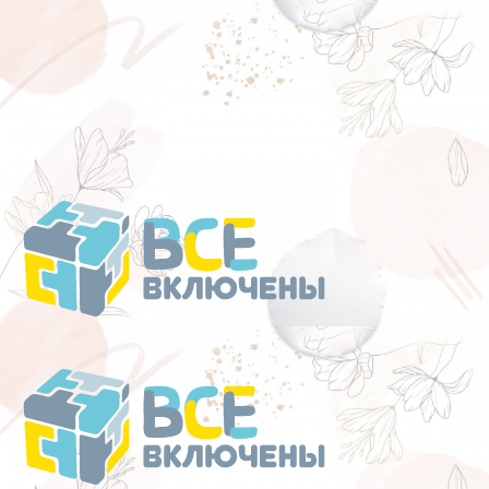
Перейти
к
содержанию