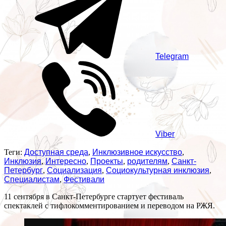
Telegram
Viber
Теги:
Доступная среда
,
Инклюзивное искусство
,
Инклюзия
,
Интересно
,
Проекты
,
родителям
,
Санкт-
Петербург
,
Социализация
,
Социокультурная инклюзия
,
Специалистам
,
Фестивали
11 сентября в Санкт-Петербурге стартует фестиваль
спектаклей с тифлокомментированием и переводом на РЖЯ.