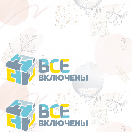
Перейти
к
содержанию