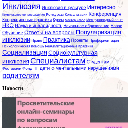
Инклюзия
Интересно
Инклюзия в культуре
Конференция
Конкурсы
Консультации
Комплексное сопровождение
Коррекционные практики
Курсы
Мастер-класс
Международный опыт
НКО
Наука и инвалидность
Начальное образование
Новое
Популяризация
Ответы на вопросы
Обучение
инклюзии
Практика
Проекты
Профориентация
Право
Психологическая помощь
Реабилитационные практики
Социализация
Социокультурная
Специалистам
инклюзия
Студентам
дети с ментальными нарушениями
Фестивали
Фонд ПГ
родителям
Новости