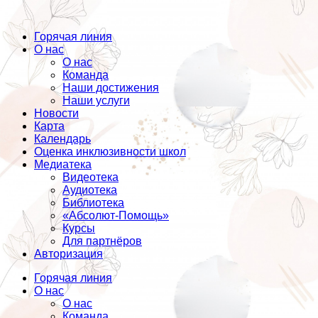
Горячая линия
О нас
О нас
Команда
Наши достижения
Наши услуги
Новости
Карта
Календарь
Оценка инклюзивности школ
Медиатека
Видеотека
Аудиотека
Библиотека
«Абсолют-Помощь»
Курсы
Для партнёров
Авторизация
Горячая линия
О нас
О нас
Команда