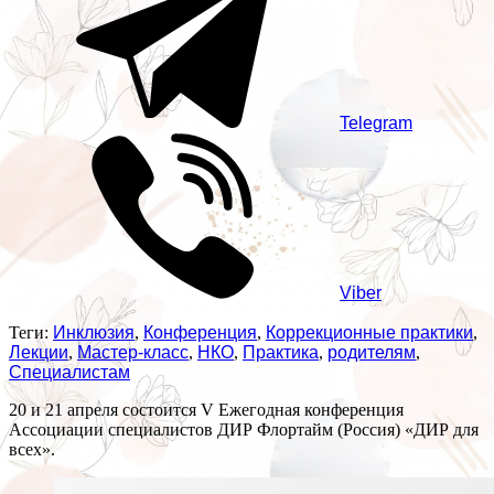
Telegram
Viber
Теги:
Инклюзия
,
Конференция
,
Коррекционные практики
,
Лекции
,
Мастер-класс
,
НКО
,
Практика
,
родителям
,
Специалистам
20 и 21 апреля состоится V Ежегодная конференция
Ассоциации специалистов ДИР Флортайм (Россия) «ДИР для
всех».