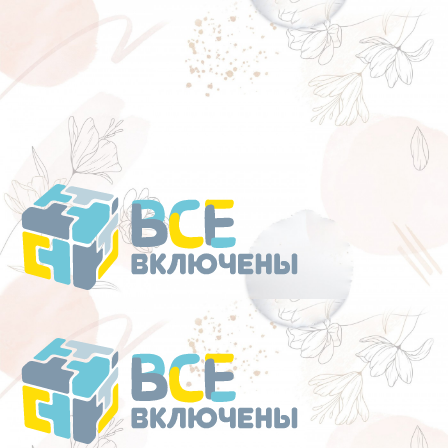
Перейти
к
содержанию