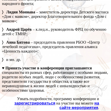
народного фронта;
〉 Лидия Мониава
– заместитель директора Детского хосписа
«Дом с маяком», директор Благотворительного фонда «Дом с
маяком»;
〉 Андрей Царёв
– к.пед.н., руководитель ФРЦ по обучению
детей с ТМНР;
〉 Анна Битова
– председатель правления РБОО «Центр
лечебной педагогики», председатель правления альянса
«Ценность каждого»;
〉
и мн. др.
♥ Принять участие в конференции приглашаются
специалисты из разных сфер, работающие с особыми людьми,
родители особых людей, люди с особенностями развития,
представители государства и общества, а также все
неравнодушные к жизни людей с инвалидностью и
особенностями здоровья.
Узнать подробности, программу конференции и
зарегистрироваться
на участие вы можете
на
сайте мероприятия
.