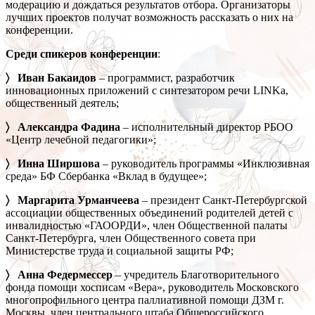
модерацию и дождаться результатов отбора. Организаторы
лучших проектов получат возможность рассказать о них на
конференции.
Среди спикеров конференции
:
〉 Иван Бакаидов
– программист, разработчик
инновационных приложений с синтезатором речи LINKa,
общественный деятель;
〉 Александра Фадина
– исполнительный директор РБОО
«Центр лечебной педагогики»;
〉 Инна Ширшова
– руководитель программы «Инклюзивная
среда» БФ Сбербанка «Вклад в будущее»;
〉 Маргарита Урманчеева
– президент Санкт-Петербургской
ассоциации общественных объединений родителей детей с
инвалидностью «ГАООРДИ», член Общественной палаты
Санкт-Петербурга, член Общественного совета при
Министерстве труда и социальной защиты РФ;
〉 Анна Федермессер
– учредитель Благотворительного
фонда помощи хосписам «Вера», руководитель Московского
многопрофильного центра паллиативной помощи ДЗМ г.
Москвы, член центрального штаба Общероссийского