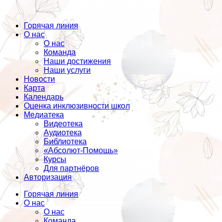
Горячая линия
О нас
О нас
Команда
Наши достижения
Наши услуги
Новости
Карта
Календарь
Оценка инклюзивности школ
Медиатека
Видеотека
Аудиотека
Библиотека
«Абсолют-Помощь»
Курсы
Для партнёров
Авторизация
Горячая линия
О нас
О нас
Команда