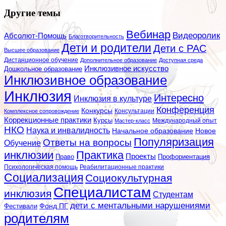
Другие темы
Вебинар
Видеоролик
Абсолют-Помощь
Благотворительность
Дети и родители
Дети с РАС
Высшее образование
Дистанционное обучение
Дополнительное образование
Доступная среда
Инклюзивное искусство
Дошкольное образование
Инклюзивное образование
Инклюзия
Интересно
Инклюзия в культуре
Конференция
Конкурсы
Консультации
Комплексное сопровождение
Коррекционные практики
Курсы
Мастер-класс
Международный опыт
НКО
Наука и инвалидность
Начальное образование
Новое
Популяризация
Ответы на вопросы
Обучение
инклюзии
Практика
Проекты
Профориентация
Право
Психологическая помощь
Реабилитационные практики
Социализация
Социокультурная
Специалистам
инклюзия
Студентам
дети с ментальными нарушениями
Фестивали
Фонд ПГ
родителям