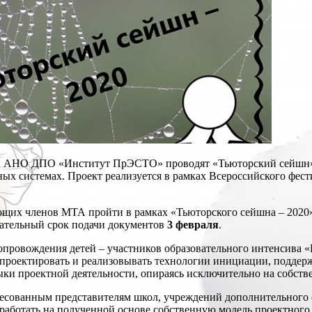
 АНО ДПО «Институт ПрЭСТО» проводят «Тьюторский сейшн», г
ных системах. Проект реализуется в рамках Всероссийского фес
ющих членов МТА пройти в рамках «Тьюторского сейшна – 202
ательный срок подачи документов
3 февраля
.
опровождения детей – участников образовательного интенсива «
 проектировать и реализовывать технологии инициации, подде
ыки проектной деятельности, опираясь исключительно на собств
ресованным представителям школ, учреждений дополнительного 
зработать на полученной основе собственную модель проектного 