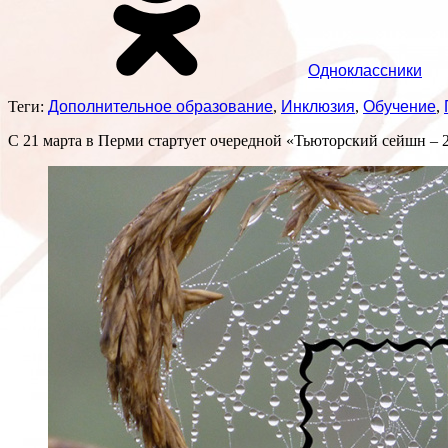
Одноклассники
Теги:
Дополнительное образование
,
Инклюзия
,
Обучение
,
С 21 марта в Перми стартует очередной «Тьюторский сейшн – 2