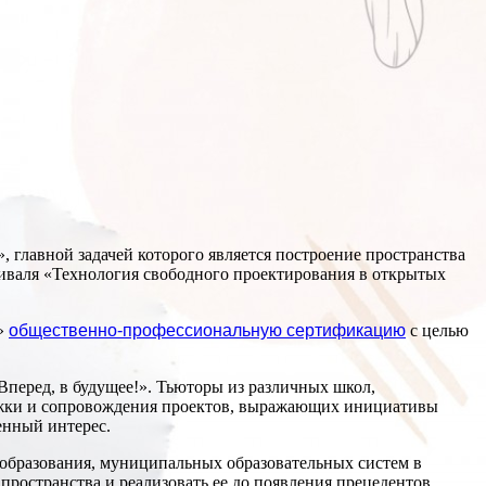
лавной задачей которого является построение пространства
тиваля «Технология свободного проектирования в открытых
0»
общественно-профессиональную сертификацию
с целью
Вперед, в будущее!». Тьюторы из различных школ,
ржки и сопровождения проектов, выражающих инициативы
енный интерес.
образования, муниципальных образовательных систем в
пространства и реализовать ее до появления прецедентов