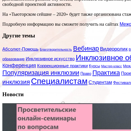
свободной проектной активности.
На «Тьюторском сейшне – 2020» будет также организована ста
Подробную информацию вы сможете получить на сайтах
Межр
Другие темы
Вебинар
Видеоролик
Абсолют-Помощь
Благотворительность
В
Инклюзивное о
Инклюзивное искусство
образование
Конференция
Коррекционные практики
Курсы
Мастер-класс
Меж
Популяризация инклюзии
Практика
Про
Право
Специалистам
инклюзия
Студентам
Фестивал
Новости