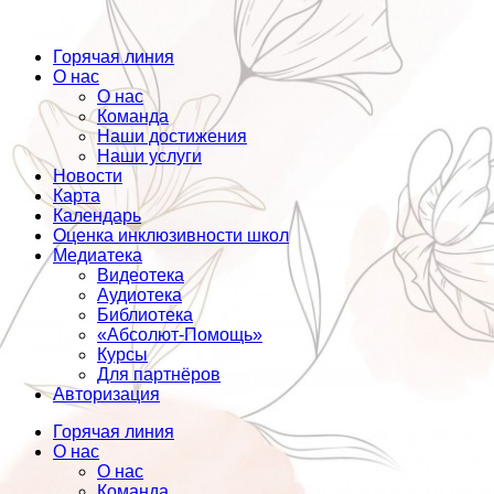
Горячая линия
О нас
О нас
Команда
Наши достижения
Наши услуги
Новости
Карта
Календарь
Оценка инклюзивности школ
Медиатека
Видеотека
Аудиотека
Библиотека
«Абсолют-Помощь»
Курсы
Для партнёров
Авторизация
Горячая линия
О нас
О нас
Команда