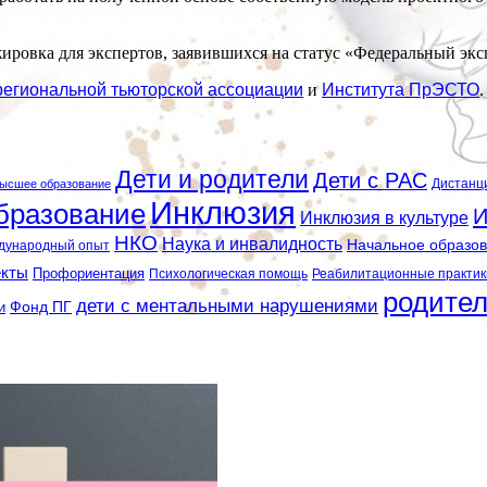
жировка для экспертов, заявившихся на статус «Федеральный эк
егиональной тьюторской ассоциации
и
Института ПрЭСТО
.
Дети и родители
Дети с РАС
Дистанц
ысшее образование
Инклюзия
бразование
И
Инклюзия в культуре
НКО
Наука и инвалидность
Начальное образо
дународный опыт
екты
Профориентация
Психологическая помощь
Реабилитационные практик
родите
дети с ментальными нарушениями
и
Фонд ПГ