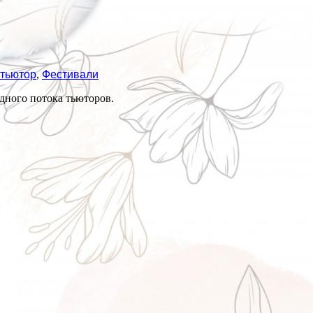
тьютор
,
Фестивали
едного потока тьюторов.