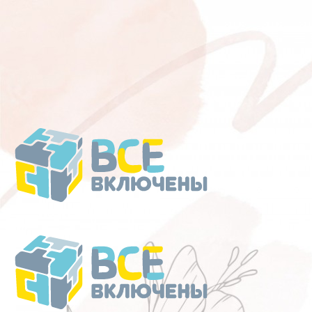
Перейти
к
содержанию