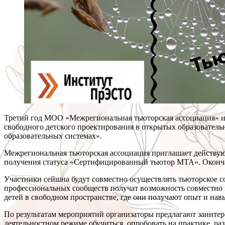
Третий год МОО «Межрегиональная тьюторская ассоциация» и
свободного детского проектирования в открытых образователь
образовательных системах».
Межрегиональная тьюторская ассоциация приглашает действу
получения статуса «Сертифицированный тьютор МТА». Оконч
Участники сейшна будут совместно осуществлять тьюторское с
профессиональных сообществ получат возможность совместно
детей в свободном пространстве, где они получают опыт и нав
По результатам мероприятий организаторы предлагают заинте
деятельностном режиме обучиться, опробовать на практике, ра