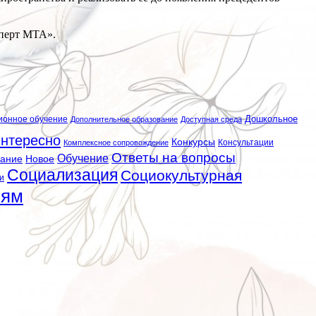
сперт МТА».
ионное обучение
Дошкольное
Дополнительное образование
Доступная среда
нтересно
Конкурсы
Консультации
Комплексное сопровождение
Ответы на вопросы
Обучение
вание
Новое
Социализация
Социокультурная
и
лям