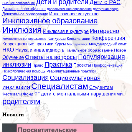
Дети и родители
Дети с РАС
Высшее образование
Дистанционное обучение
Дополнительное образование
Доступная среда
Инклюзивное искусство
Дошкольное образование
Инклюзивное образование
Инклюзия
Интересно
Инклюзия в культуре
Конференция
Конкурсы
Консультации
Комплексное сопровождение
Коррекционные практики
Курсы
Мастер-класс
Международный опыт
НКО
Наука и инвалидность
Начальное образование
Новое
Популяризация
Ответы на вопросы
Обучение
инклюзии
Практика
Проекты
Профориентация
Право
Психологическая помощь
Реабилитационные практики
Социализация
Социокультурная
Специалистам
инклюзия
Студентам
дети с ментальными нарушениями
Фестивали
Фонд ПГ
родителям
Новости