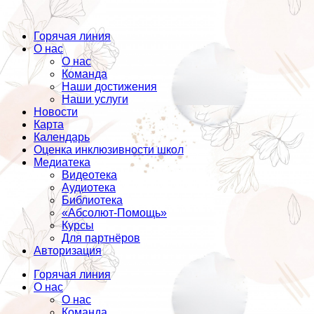
Горячая линия
О нас
О нас
Команда
Наши достижения
Наши услуги
Новости
Карта
Календарь
Оценка инклюзивности школ
Медиатека
Видеотека
Аудиотека
Библиотека
«Абсолют-Помощь»
Курсы
Для партнёров
Авторизация
Горячая линия
О нас
О нас
Команда