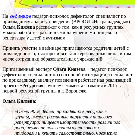
На
вебинаре
педагог-психолог, дефектолог, специалист по
прикладному анализу поведения (ВРООИ «Искра надежды»)
Ольга Князева
расскажет о том, как в ресурсных группах
можно работать с различными нарушениями пищевого
репертуара у детей с аутизмом.
Принять участие в вебинаре приглашаются родители детей с
инвалидностью, тьюторы и все заинтересованные лица, в том
числе сотрудники образовательных учреждений.
Приглашенный эксперт
Ольга Князева
– педагог-психолог,
дефектолог, специалист по сенсорной интеграции, специалист
по прикладному анализу поведения работает над реализацией
проекта «Ресурсная группа» с момента создания в 2015 г.
первой ресурсной группы в г. Воронеже.
Ольга Князева
:
«Около 90 % детей, приходящих в ресурсные
группы, имеют различные нарушения пищевого
репертуара: пищевая избирательность различного
рода, неумение пользоваться столовыми
приборами и кушать самостоятельно, чрезмерно