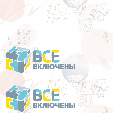
Перейти
к
содержанию