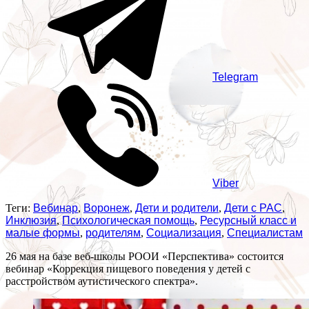
Telegram
Viber
Теги:
Вебинар
,
Воронеж
,
Дети и родители
,
Дети с РАС
,
Инклюзия
,
Психологическая помощь
,
Ресурсный класс и
малые формы
,
родителям
,
Социализация
,
Специалистам
26 мая на базе веб-школы РООИ «Перспектива» состоится
вебинар «Коррекция пищевого поведения у детей с
расстройством аутистического спектра».